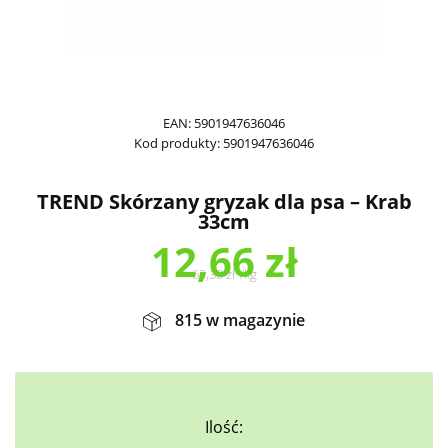
EAN:
5901947636046
Kod produkty:
5901947636046
TREND Skórzany gryzak dla psa – Krab
33cm
12,66
zł
63,30
zł
/
kg
815 w magazynie
Ilość: