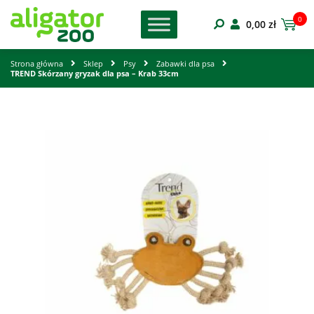
0
0,00
zł
Strona główna
Sklep
Psy
Zabawki dla psa
TREND Skórzany gryzak dla psa – Krab 33cm