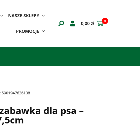
NASZE SKLEPY
0
0,00
zł
PROMOCJE
:
5901947636138
zabawka dla psa –
7,5cm