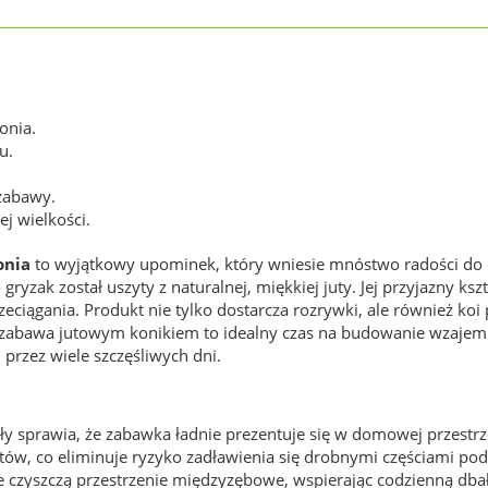
onia.
u.
 zabawy.
j wielkości.
onia
to wyjątkowy upominek, który wniesie mnóstwo radości do 
 gryzak został uszyty z naturalnej, miękkiej juty. Jej przyjazny ksz
iągania. Produkt nie tylko dostarcza rozrywki, ale również koi p
bawa jutowym konikiem to idealny czas na budowanie wzajemnego
przez wiele szczęśliwych dni.
ły sprawia, że zabawka ładnie prezentuje się w domowej przestrz
ów, co eliminuje ryzyko zadławienia się drobnymi częściami podc
czyszczą przestrzenie międzyzębowe, wspierając codzienną dbał