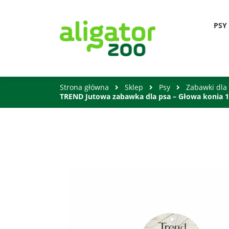
PSY
Strona główna
Sklep
Psy
Zabawki dla
TREND Jutowa zabawka dla psa – Głowa konia 