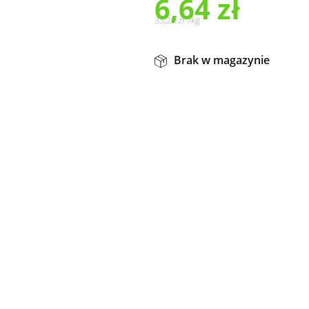
6,64
zł
33,20
zł
/
kg
Brak w magazynie