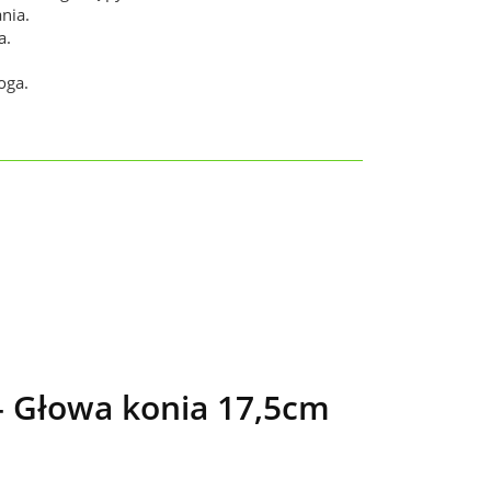
nia.
a.
oga.
 Głowa konia 17,5cm