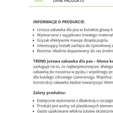
OPIS
DANE PRODUKTU
INFORMACJE O PRODUKCIE:
Urocza zabawka dla psa w kształcie głowy k
Wytwarzana z wyjątkowo trwałego materiał
Gryzak efektywnie masuje dziąsła pupila.
Interesujący kształt zachęca do żywiołowej
Rozmiar idealnie dopasowany do ras średnie
TREND Jutowa zabawka dla psa – Głowa k
zasługuje na to, co najbezpieczniejsze, dlatego
zabawką do noszenia w pysku i wspólnego przec
dla każdego zdrowego czworonoga. Wspólna za
konstrukcji zabawka będzie towarzyszyć Wam 
Zalety produktu:
Estetyczne wykonanie z dbałością o szczegó
Produkt jest wolny od plastikowych element
Gęsto upakowane włókna jutowe skutecznie 