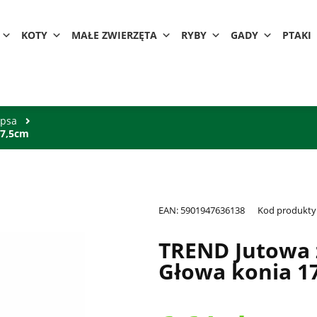
KOTY
MAŁE ZWIERZĘTA
RYBY
GADY
PTAKI
 psa
17,5cm
EAN:
5901947636138
Kod produkty
TREND Jutowa 
Głowa konia 1