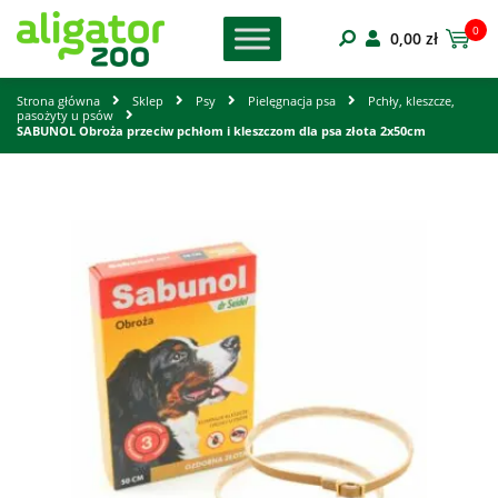
0
0,00
zł
Strona główna
Sklep
Psy
Pielęgnacja psa
Pchły, kleszcze,
pasożyty u psów
SABUNOL Obroża przeciw pchłom i kleszczom dla psa złota 2x50cm