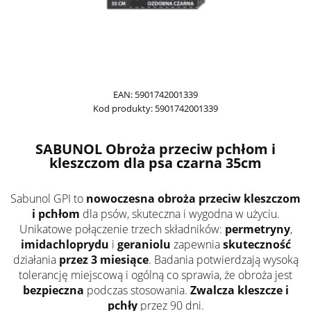
EAN:
5901742001339
Kod produkty:
5901742001339
SABUNOL Obroża przeciw pchłom i
kleszczom dla psa czarna 35cm
Sabunol GPI to
nowoczesna obroża przeciw kleszczom
i pchłom
dla psów, skuteczna i wygodna w użyciu.
Unikatowe połączenie trzech składników:
permetryny
,
imidachloprydu
i
geraniolu
zapewnia
skuteczność
działania
przez 3 miesiące
. Badania potwierdzają wysoką
tolerancję miejscową i ogólną co sprawia, że obroża jest
bezpieczna
podczas stosowania.
Zwalcza kleszcze i
pchły
przez 90 dni.