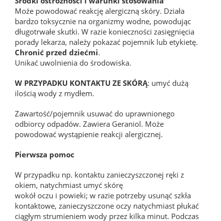
Środki ostrożności i warunki stosowania
Może powodować reakcję alergiczną skóry. Działa
bardzo toksycznie na organizmy wodne, powodując
długotrwałe skutki. W razie konieczności zasięgnięcia
porady lekarza, należy pokazać pojemnik lub etykietę.
Chronić przed dziećmi
.
Unikać uwolnienia do środowiska.
W PRZYPADKU KONTAKTU ZE SKÓRĄ
: umyć dużą
ilością wody z mydłem.
Zawartość/pojemnik usuwać do uprawnionego
odbiorcy odpadów. Zawiera Geraniol. Może
powodować wystąpienie reakcji alergicznej.
Pierwsza pomoc
W przypadku np. kontaktu zanieczyszczonej ręki z
okiem, natychmiast umyć skórę
wokół oczu i powieki; w razie potrzeby usunąć szkła
kontaktowe, zanieczyszczone oczy natychmiast płukać
ciągłym strumieniem wody przez kilka minut. Podczas