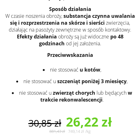
Sposób działania
W czasie noszenia obroży,
substancja czynna uwalania
się i rozprzestrzenia na skórze i sierści
zwierzęcia,
działając na pasożyty zewnętrzne w sposób kontaktowy.
Efekty działania
obroży są już widoczne
po 48
godzinach
od jej założenia.
Przeciwwskazania
nie stosować
u kotów
,
nie stosować u
szczeniąt poniżej 3 miesięcy
,
nie stosować u
zwierząt chorych
lub będących
w
trakcie rekonwalescencji
.
26,22
zł
30,85
zł
881,43
zł
749,14
zł
/
kg