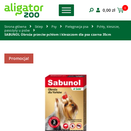
0
0,00
zł
Strona główna
Sklep
Psy
Pielęgnacja psa
Pchły, kleszcze,
pasożyty u psów
SABUNOL Obroża przeciw pchłom i kleszczom dla psa czarna 35cm
Promocja!