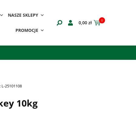
NASZE SKLEPY
0
0,00
zł
PROMOCJE
:
L-25101108
key 10kg