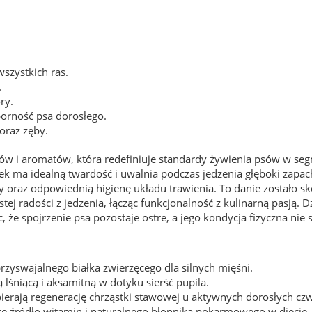
szystkich ras.
.
ry.
orność psa dorosłego.
oraz zęby.
w i aromatów, która redefiniuje standardy żywienia psów w se
k ma idealną twardość i uwalnia podczas jedzenia głęboki zapac
ny oraz odpowiednią higienę układu trawienia. To danie zostało 
tej radości z jedzenia, łącząc funkcjonalność z kulinarną pasją. Dz
jąc, że spojrzenie psa pozostaje ostre, a jego kondycja fizyczna ni
zyswajalnego białka zwierzęcego dla silnych mięśni.
lśniącą i aksamitną w dotyku sierść pupila.
ierają regenerację chrząstki stawowej u aktywnych dorosłych c
te źródło witamin i naturalnego błonnika pokarmowego w diecie.