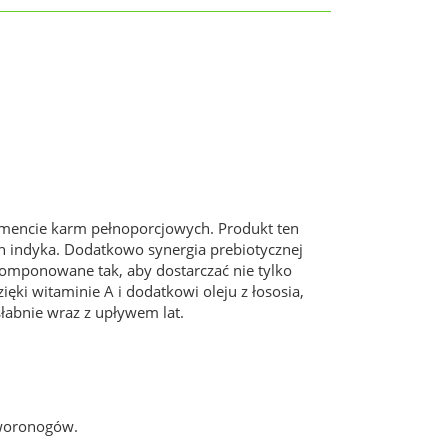
gmencie karm pełnoporcjowych. Produkt ten
h indyka. Dodatkowo synergia prebiotycznej
skomponowane tak, aby dostarczać nie tylko
ięki witaminie A i dodatkowi oleju z łososia,
e słabnie wraz z upływem lat.
zworonogów.