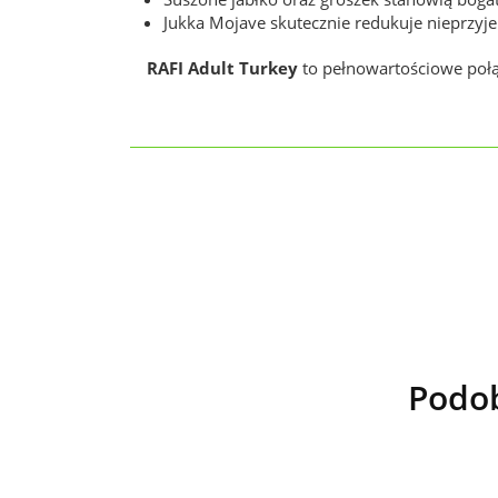
Jukka Mojave skutecznie redukuje nieprzy
RAFI Adult Turkey
to pełnowartościowe połą
Podob