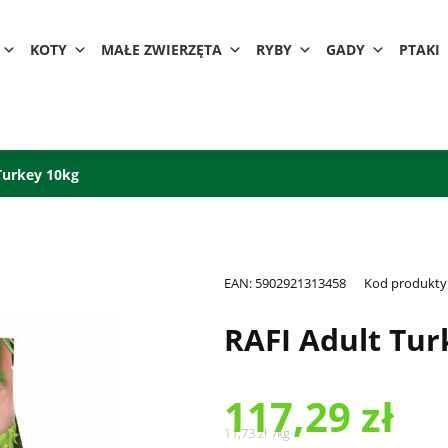
KOTY
MAŁE ZWIERZĘTA
RYBY
GADY
PTAKI
Turkey 10kg
EAN:
5902921313458
Kod produkty
RAFI Adult Tur
117,29
zł
11,73
zł
/
kg