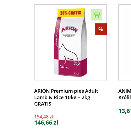
%
ARION Premium pies Adult
ANIM
Lamb & Rice 10kg + 2kg
Króli
GRATIS
13,6
154,48 zł
146,66 zł