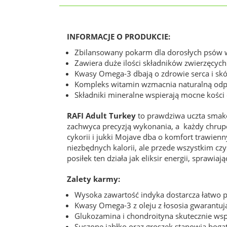
INFORMACJE O PRODUKCIE:
Zbilansowany pokarm dla dorosłych psów w
Zawiera duże ilości składników zwierzęcych
Kwasy Omega-3 dbają o zdrowie serca i skó
Kompleks witamin wzmacnia naturalną odp
Składniki mineralne wspierają mocne kości 
RAFI Adult Turkey
to prawdziwa uczta smakó
zachwyca precyzją wykonania, a każdy chrupe
cykorii i jukki Mojave dba o komfort trawien
niezbędnych kalorii, ale przede wszystkim czys
posiłek ten działa jak eliksir energii, sprawia
Zalety karmy:
Wysoka zawartość indyka dostarcza łatwo pr
Kwasy Omega-3 z oleju z łososia gwarantują 
Glukozamina i chondroityna skutecznie wsp
Suszone jabłko oraz groszek stanowią boga