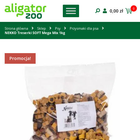
0
0,00
zł
Strona główna
Sklep
Psy
Przysmaki dla psa
NEKKO Treserki SOFT Mega Mix 1kg
Promocja!