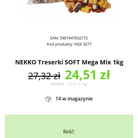
EAN:
5901947632772
Kod produkty:
NEK 3277
NEKKO Treserki SOFT Mega Mix 1kg
24,51
zł
27,32
zł
27,32
zł
24,51
zł
/
kg
14 w magazynie
Ilość: