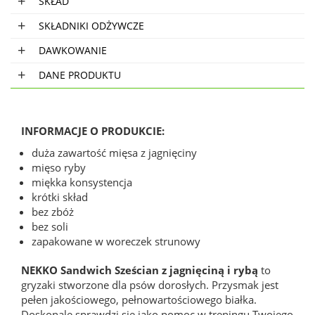
SKŁAD
SKŁADNIKI ODŻYWCZE
DAWKOWANIE
DANE PRODUKTU
INFORMACJE O PRODUKCIE:
duża zawartość mięsa z jagnięciny
mięso ryby
miękka konsystencja
krótki skład
bez zbóż
bez soli
zapakowane w woreczek strunowy
NEKKO Sandwich Sześcian z jagnięciną i rybą
to
gryzaki stworzone dla psów dorosłych. Przysmak jest
pełen jakościowego, pełnowartościowego białka.
Doskonale sprawdzi się jako pomoc w treningu Twojego