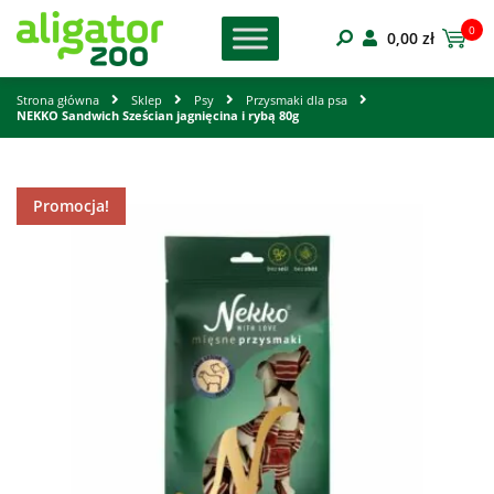
0
0,00
zł
Strona główna
Sklep
Psy
Przysmaki dla psa
NEKKO Sandwich Sześcian jagnięcina i rybą 80g
Promocja!