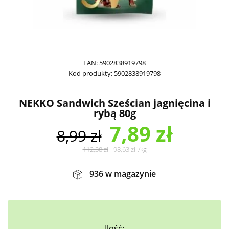
EAN:
5902838919798
Kod produkty:
5902838919798
NEKKO Sandwich Sześcian jagnięcina i
rybą 80g
7,89
zł
8,99
zł
112,38
zł
98,63
zł
/
kg
936 w magazynie
Ilość: