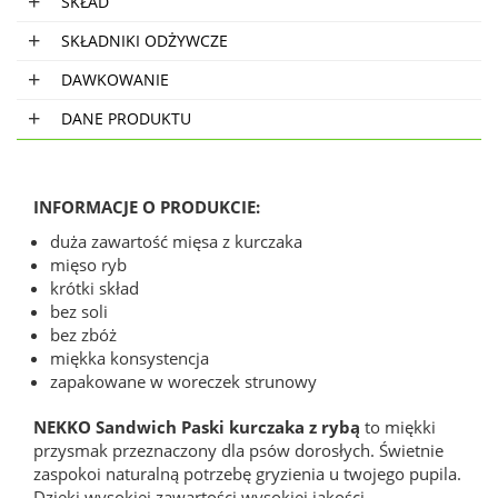
SKŁAD
SKŁADNIKI ODŻYWCZE
DAWKOWANIE
DANE PRODUKTU
INFORMACJE O PRODUKCIE:
duża zawartość mięsa z kurczaka
mięso ryb
krótki skład
bez soli
bez zbóż
miękka konsystencja
zapakowane w woreczek strunowy
NEKKO Sandwich Paski kurczaka z rybą
to miękki
przysmak przeznaczony dla psów dorosłych. Świetnie
zaspokoi naturalną potrzebę gryzienia u twojego pupila.
Dzięki wysokiej zawartości wysokiej jakości