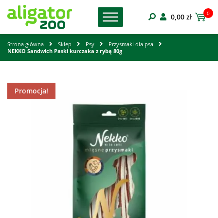
0
0,00
zł
Strona główna
Sklep
Psy
Przysmaki dla psa
NEKKO Sandwich Paski kurczaka z rybą 80g
Promocja!