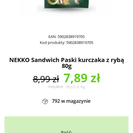
EAN:
5902838919705
Kod produkty:
5902838919705
NEKKO Sandwich Paski kurczaka z rybą
80g
7,89
zł
8,99
zł
112,38
zł
98,63
zł
/
kg
792 w magazynie
Ilość: