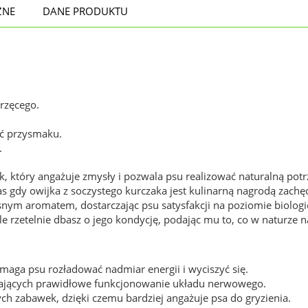
ZNE
DANE PRODUKTU
rzęcego.
ć przysmaku.
.
k, który angażuje zmysły i pozwala psu realizować naturalną potrz
 gdy owijka z soczystego kurczaka jest kulinarną nagrodą zachęc
ęsnym aromatem, dostarczając psu satysfakcji na poziomie biolo
le rzetelnie dbasz o jego kondycję, podając mu to, co w naturze na
maga psu rozładować nadmiar energii i wyciszyć się.
rających prawidłowe funkcjonowanie układu nerwowego.
ych zabawek, dzięki czemu bardziej angażuje psa do gryzienia.