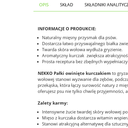
OPIS
SKŁAD
SKŁADNIKI ANALITYC
INFORMACJE O PRODUKCIE:
Naturalny mięsny przysmak dla psów.
Dostarcza łatwo przyswajalnego białka zwie
Twarda skóra wołowa wydłuża gryzienie.
Aromatyczny kurczak zwiększa atrakcyjnoś
Prosta receptura bez zbędnych wypełniaczy
NEKKO Pałki owinięte kurczakiem
to gryza
wołowej stanowi wyzwanie dla zębów, podczas
przekąska, która łączy surowość natury z mi
oferujesz psu nie tylko chwilę przyjemności, a
Zalety karmy:
Intensywne żucie twardej skóry wołowej po
Mięso z kurczaka dostarcza witamin wspie
Stanowi atrakcyjną alternatywę dla sztuczn