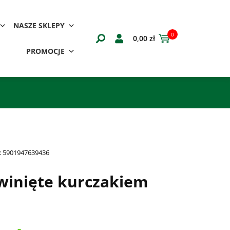
NASZE SKLEPY
0
0,00
zł
PROMOCJE
:
5901947639436
winięte kurczakiem