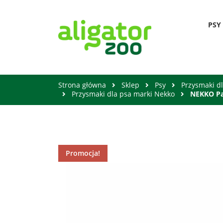
PSY
Strona główna
Sklep
Psy
Przysmaki d
Przysmaki dla psa marki Nekko
NEKKO Pa
Promocja!