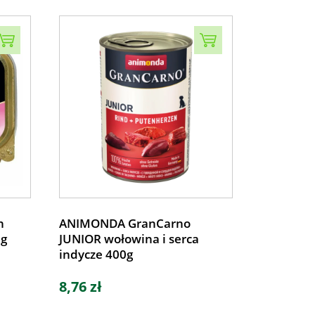
n
ANIMONDA GranCarno
0g
JUNIOR wołowina i serca
indycze 400g
8,76 zł