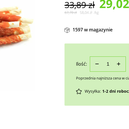
29,0
33,89
zł
67,78
zł
58,04
zł
/
kg
1597 w magazynie
Ilość:
Poprzednia najniższa cena w ci
Wysyłka:
1-2 dni robo