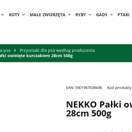
KOTY
MAŁE ZWIERZĘTA
RYBY
GADY
PTAKI
la psa
Przysmaki dla psa według producenta
łki owinięte kurczakiem 28cm 500g
EAN:
5901947639436
Kod produkty
NEKKO Pałki o
28cm 500g