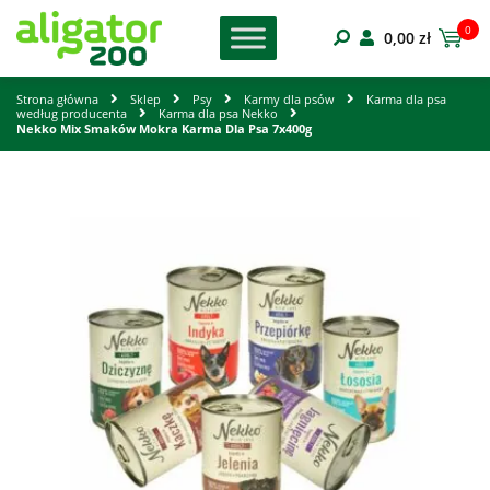
0
0,00
zł
Strona główna
Sklep
Psy
Karmy dla psów
Karma dla psa
według producenta
Karma dla psa Nekko
Nekko Mix Smaków Mokra Karma Dla Psa 7x400g