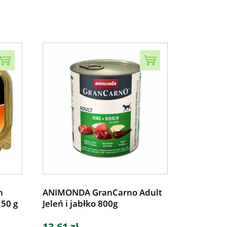
n
ANIMONDA GranCarno Adult
150 g
Jeleń i jabłko 800g
13,61 zł