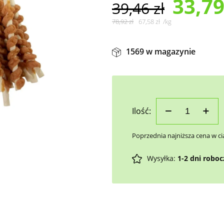
33,7
39,46
zł
78,92
zł
67,58
zł
/
kg
1569 w magazynie
Ilość:
Poprzednia najniższa cena w ci
Wysyłka:
1-2 dni robo