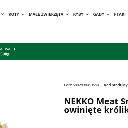
KOTY
MAŁE ZWIERZĘTA
RYBY
GADY
PTAKI
la psa
 500g
EAN:
5902838913550
Kod produkty
NEKKO Meat Sn
owinięte króli