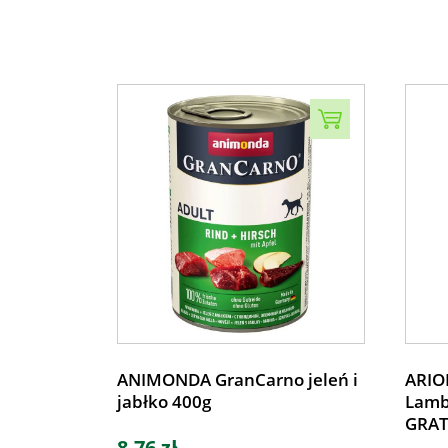
ANIMONDA GranCarno jeleń i
ARIO
jabłko 400g
Lamb 
GRAT
8,76 zł