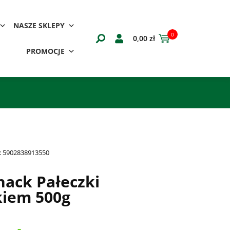
NASZE SKLEPY
0
0,00
zł
PROMOCJE
:
5902838913550
ack Pałeczki
kiem 500g