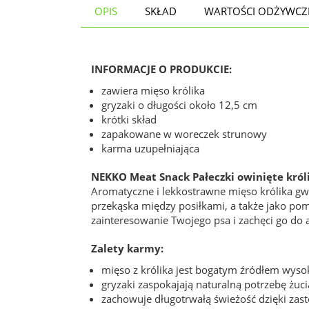
OPIS
SKŁAD
WARTOŚCI ODŻYWCZ
INFORMACJE O PRODUKCIE:
zawiera mięso królika
gryzaki o długości około 12,5 cm
krótki skład
zapakowane w woreczek strunowy
karma uzupełniająca
NEKKO Meat Snack Pałeczki owinięte król
Aromatyczne i lekkostrawne mięso królika gw
przekąska między posiłkami, a także jako po
zainteresowanie Twojego psa i zachęci go do 
Zalety karmy:
mięso z królika jest bogatym źródłem wysokie
gryzaki zaspokajają naturalną potrzebę żuci
zachowuje długotrwałą świeżość dzięki za