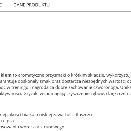
E
DANE PRODUKTU
ikiem
to aromatyczne przysmaki o krótkim składzie, wykorzystuj
arantuje doskonały smak oraz dostarcza niezbędnych wartości od
moc w treningu i nagroda za dobre zachowanie czworonoga. Unika
aktywności. Gryzaki wspomagają czyszczenie zębów, dzięki czemu
j jakości białka o niskiej zawartości tłuszczu
a u psa
stosowaniu woreczka strunowego