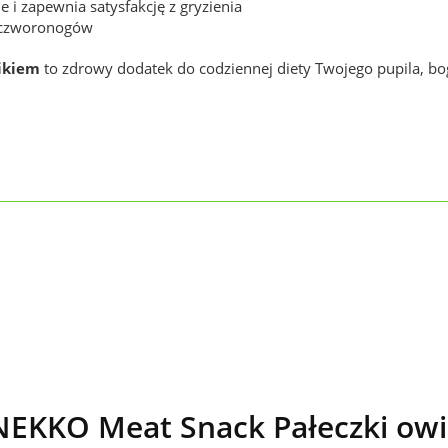
e i zapewnia satysfakcję z gryzienia
j czworonogów
ikiem
to zdrowy dodatek do codziennej diety Twojego pupila, bo
EKKO Meat Snack Pałeczki owin