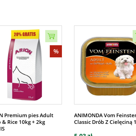
%
N Premium pies Adult
ANIMONDA Vom Feinste
& Rice 10kg + 2kg
Classic Drób Z Cielęciną 
IS
5,03 zł