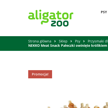
PSY
Strona główna
Sklep
Psy
Przysmaki d
NEKKO Meat Snack Pałeczki owinięte królikiem
Promocja!