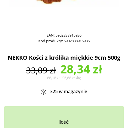
EAN:
5902838915936
Kod produkty:
5902838915936
NEKKO Kości z królika miękkie 9cm 500g
28,34
zł
33,09
zł
66,18
zł
56,68
zł
/
kg
325 w magazynie
Ilość: