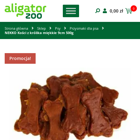
0
0,00
zł
Strona główna
Sklep
Psy
Przysmaki dla psa
NEKKO Kości z królika miękkie 9cm 500g
Promocja!