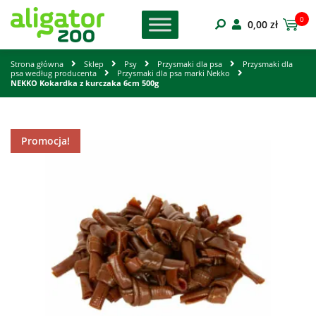
0
0,00
zł
Strona główna
Sklep
Psy
Przysmaki dla psa
Przysmaki dla
psa według producenta
Przysmaki dla psa marki Nekko
NEKKO Kokardka z kurczaka 6cm 500g
Promocja!