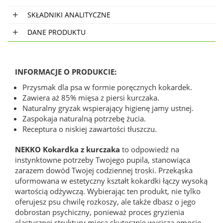
SKŁADNIKI ANALITYCZNE
DANE PRODUKTU
INFORMACJE O PRODUKCIE:
Przysmak dla psa w formie poręcznych kokardek.
Zawiera aż 85% mięsa z piersi kurczaka.
Naturalny gryzak wspierający higienę jamy ustnej.
Zaspokaja naturalną potrzebę żucia.
Receptura o niskiej zawartości tłuszczu.
NEKKO Kokardka z kurczaka
to odpowiedź na
instynktowne potrzeby Twojego pupila, stanowiąca
zarazem dowód Twojej codziennej troski. Przekąska
uformowana w estetyczny kształt kokardki łączy wysoką
wartością odżywczą. Wybierając ten produkt, nie tylko
oferujesz psu chwilę rozkoszy, ale także dbasz o jego
dobrostan psychiczny, ponieważ proces gryzienia
elastycznej struktury mięsa skutecznie wycisza emocje.