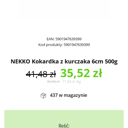
EAN:
5901947639399
Kod produkty:
5901947639399
NEKKO Kokardka z kurczaka 6cm 500g
35,52
zł
41,48
zł
82,96
zł
71,04
zł
/
kg
437 w magazynie
Ilość: