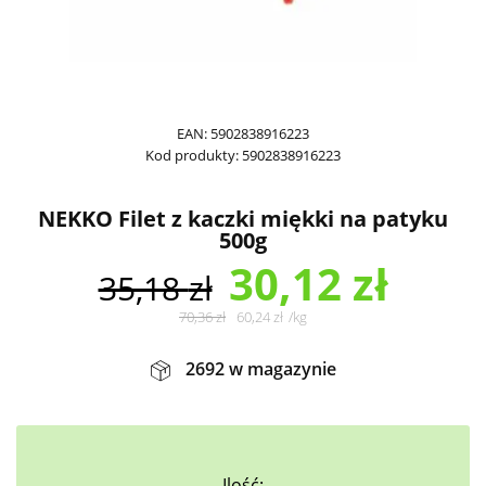
EAN:
5902838916223
Kod produkty:
5902838916223
NEKKO Filet z kaczki miękki na patyku
500g
30,12
zł
35,18
zł
70,36
zł
60,24
zł
/
kg
2692 w magazynie
Ilość: