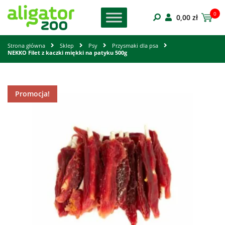
0
0,00
zł
Strona główna
Sklep
Psy
Przysmaki dla psa
NEKKO Filet z kaczki miękki na patyku 500g
Promocja!