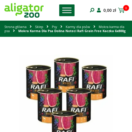
0
0,00
zł
Strona główna
Sklep
Psy
Karmy dla psów
Mokra karma dla
psa
Mokra Karma Dla Psa Dolina Noteci Rafi Grain Free Kaczka 6x800g