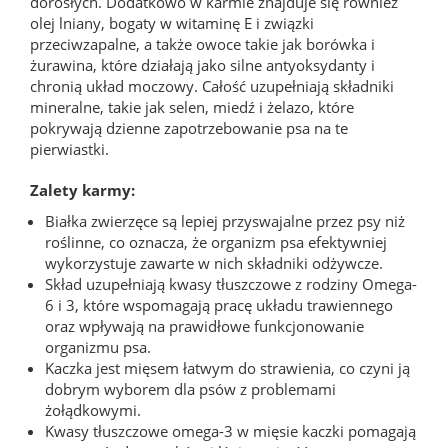
dorosłych. Dodatkowo w karmie znajduje się również
olej lniany, bogaty w witaminę E i związki
przeciwzapalne, a także owoce takie jak borówka i
żurawina, które działają jako silne antyoksydanty i
chronią układ moczowy. Całość uzupełniają składniki
mineralne, takie jak selen, miedź i żelazo, które
pokrywają dzienne zapotrzebowanie psa na te
pierwiastki.
Zalety karmy:
Białka zwierzęce są lepiej przyswajalne przez psy niż
roślinne, co oznacza, że organizm psa efektywniej
wykorzystuje zawarte w nich składniki odżywcze.
Skład uzupełniają kwasy tłuszczowe z rodziny Omega-
6 i 3, które wspomagają pracę układu trawiennego
oraz wpływają na prawidłowe funkcjonowanie
organizmu psa.
Kaczka jest mięsem łatwym do strawienia, co czyni ją
dobrym wyborem dla psów z problemami
żołądkowymi.
Kwasy tłuszczowe omega-3 w mięsie kaczki pomagają