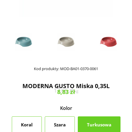
Kod produkty:
MOD-BA01-0370-0061
MODERNA GUSTO Miska 0,35L
17,66
zł
8,83
zł
/
kg
Kolor
Koral
Szara
Turkusowa