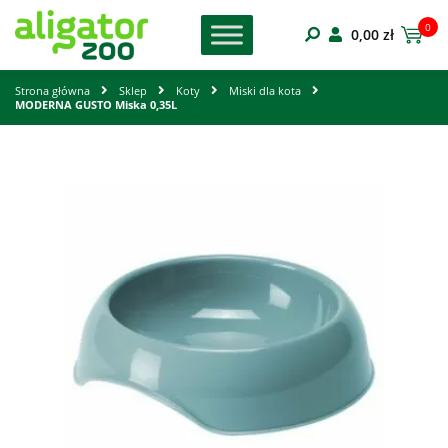
0
0,00
zł
Strona główna
Sklep
Koty
Miski dla kota
MODERNA GUSTO Miska 0,35L