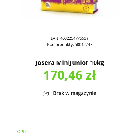
EAN:
4032254775539
Kod produkty:
50012747
Josera MiniJunior 10kg
170,46
zł
17,05
zł
/
kg
Brak w magazynie
OPIS