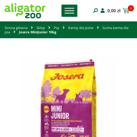
0
0,00
zł
Strona główna
Sklep
Psy
Karmy dla psów
Sucha karma dla
psa
Josera MiniJunior 10kg