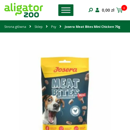
0
0,00
zł
Strona główna
Sklep
Psy
Josera Meat Bites Mini Chicken 70g