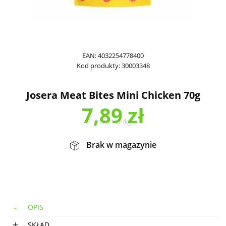
EAN:
4032254778400
Kod produkty:
30003348
Josera Meat Bites Mini Chicken 70g
7,89
zł
112,71
zł
/
kg
Brak w magazynie
OPIS
SKŁAD