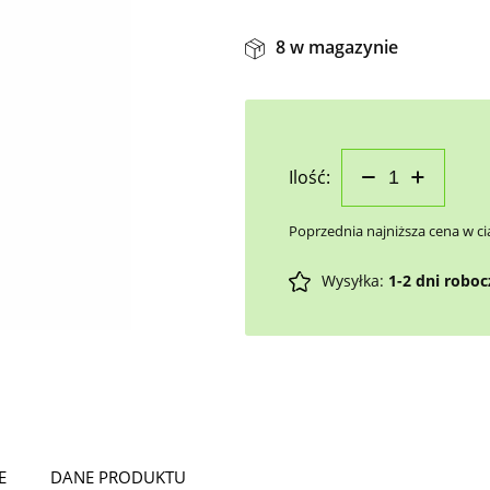
8 w magazynie
Ilość:
Poprzednia najniższa cena w ci
Wysyłka:
1-2 dni robo
E
DANE PRODUKTU