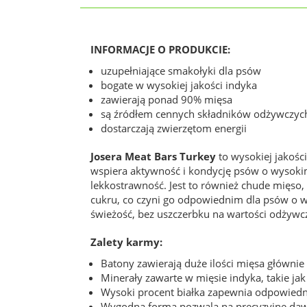
INFORMACJE O PRODUKCIE:
uzupełniające smakołyki dla psów
bogate w wysokiej jakości indyka
zawierają ponad 90% mięsa
są źródłem cennych składników odżywczyc
dostarczają zwierzętom energii
Josera Meat Bars Turkey
to wysokiej jakośc
wspiera aktywność i kondycję psów o wysokim
lekkostrawność. Jest to również chude mięso,
cukru, co czyni go odpowiednim dla psów o 
świeżość, bez uszczerbku na wartości odżywc
Zalety karmy:
Batony zawierają duże ilości mięsa głównie
Minerały zawarte w mięsie indyka, takie j
Wysoki procent białka zapewnia odpowiedni
Wygodna forma pozwala na precyzyjne dawk