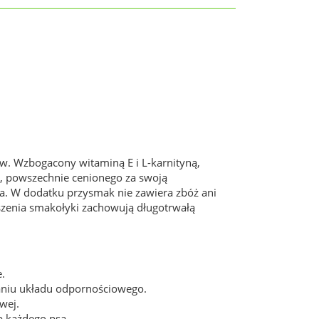
ów. Wzbogacony witaminą E i L-karnityną,
a, powszechnie cenionego za swoją
ia. W dodatku przysmak nie zawiera zbóż ani
zenia smakołyki zachowują długotrwałą
.
waniu układu odpornościowego.
wej.
 każdego psa.