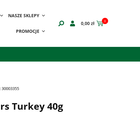
NASZE SKLEPY
0
0,00
zł
PROMOCJE
:
30003355
rs Turkey 40g