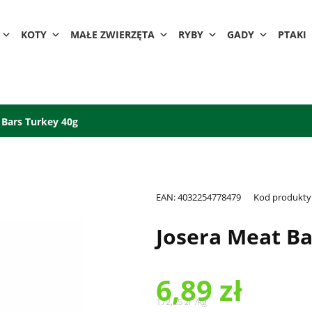
KOTY
MAŁE ZWIERZĘTA
RYBY
GADY
PTAKI
 Bars Turkey 40g
EAN:
4032254778479
Kod produkty
Josera Meat Ba
6,89
zł
172,25
zł
/
kg