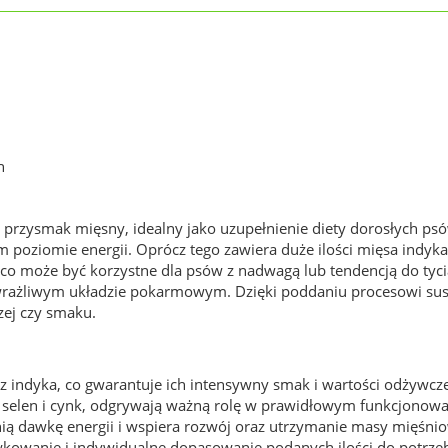
h
i przysmak mięsny, idealny jako uzupełnienie diety dorosłych ps
 poziomie energii. Oprócz tego zawiera duże ilości mięsa indyk
 co może być korzystne dla psów z nadwagą lub tendencją do tyc
wrażliwym układzie pokarmowym. Dzięki poddaniu procesowi sus
zej czy smaku.
 z indyka, co gwarantuje ich intensywny smak i wartości odżywcze
ak selen i cynk, odgrywają ważną rolę w prawidłowym funkcjono
ą dawkę energii i wspiera rozwój oraz utrzymanie masy mięśnio
owanie i indywidualne dopasowanie podanych ilości do potrzeb