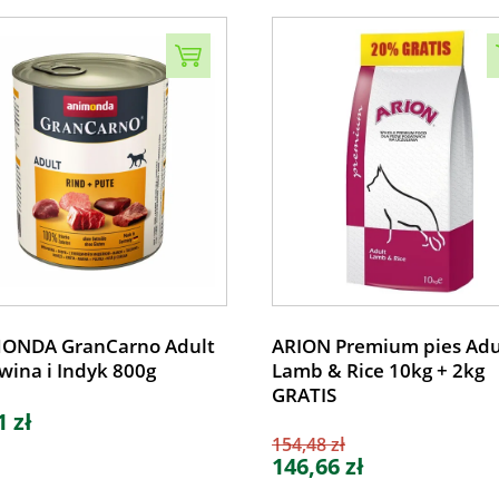
ONDA GranCarno Adult
ARION Premium pies Adu
wina i Indyk 800g
Lamb & Rice 10kg + 2kg
GRATIS
1 zł
154,48 zł
146,66 zł