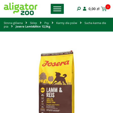
0
0,00
zł
Strona główna
Sklep
Psy
Karmy dla psów
Sucha karma dla
psa
Josera Lamb&Rice 12,5kg