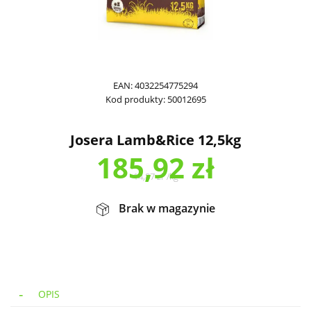
EAN:
4032254775294
Kod produkty:
50012695
Josera Lamb&Rice 12,5kg
185,92
zł
14,87
zł
/
kg
Brak w magazynie
OPIS