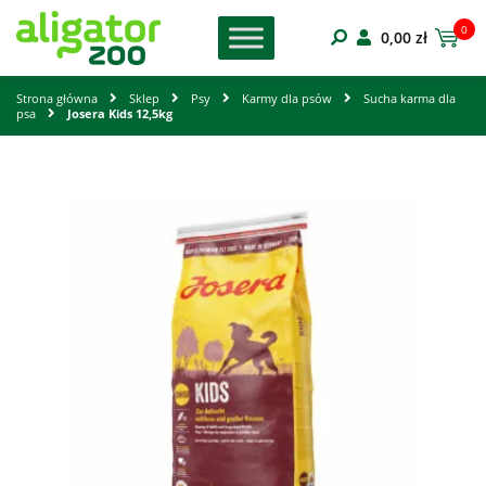
0
0,00
zł
Strona główna
Sklep
Psy
Karmy dla psów
Sucha karma dla
psa
Josera Kids 12,5kg