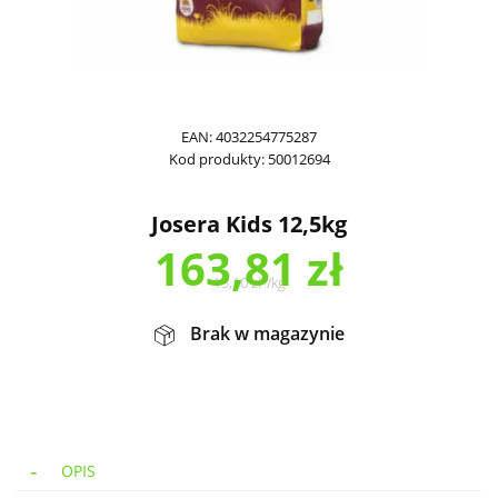
EAN:
4032254775287
Kod produkty:
50012694
Josera Kids 12,5kg
163,81
zł
13,10
zł
/
kg
Brak w magazynie
OPIS