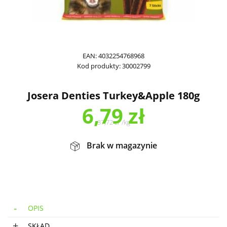
EAN:
4032254768968
Kod produkty:
30002799
Josera Denties Turkey&Apple 180g
6,79
zł
37,72
zł
/
kg
Brak w magazynie
OPIS
SKŁAD