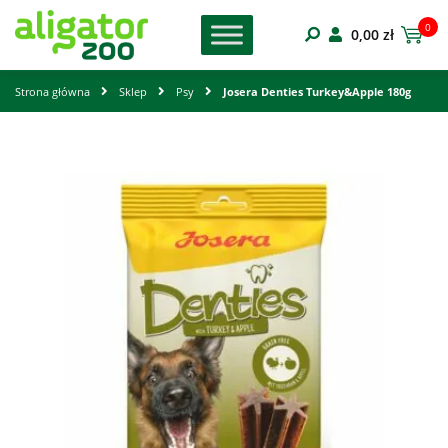
0
0,00
zł
Strona główna
Sklep
Psy
Josera Denties Turkey&Apple 180g