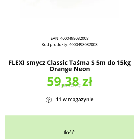
EAN:
4000498032008
Kod produkty:
4000498032008
FLEXI smycz Classic Taśma S 5m do 15kg
Orange Neon
59,38
zł
118,76
zł
/
kg
11 w magazynie
Ilość: