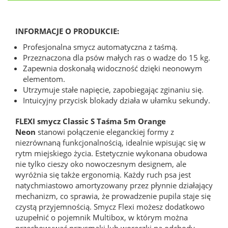
INFORMACJE O PRODUKCIE:
Profesjonalna smycz automatyczna z taśmą.
Przeznaczona dla psów małych ras o wadze do 15 kg.
Zapewnia doskonałą widoczność dzięki neonowym
elementom.
Utrzymuje stałe napięcie, zapobiegając zginaniu się.
Intuicyjny przycisk blokady działa w ułamku sekundy.
FLEXI smycz Classic S Taśma 5m Orange
Neon
stanowi połączenie eleganckiej formy z
niezrównaną funkcjonalnością, idealnie wpisując się w
rytm miejskiego życia. Estetycznie wykonana obudowa
nie tylko cieszy oko nowoczesnym designem, ale
wyróżnia się także ergonomią. Każdy ruch psa jest
natychmiastowo amortyzowany przez płynnie działający
mechanizm, co sprawia, że prowadzenie pupila staje się
czystą przyjemnością. Smycz Flexi możesz dodatkowo
uzupełnić o pojemnik Multibox, w którym można
przechowywać przysmaki lub woreczki na odchody.