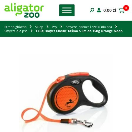
0
0,00
zł
Strona główna
Sklep
Psy
Smycze, obroże i szelki dla psa
Smycze dla psa
FLEXI smycz Classic Taśma S 5m do 15kg Orange Neon