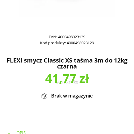
EAN:
4000498023129
Kod produkty:
4000498023129
FLEXI smycz Classic XS taśma 3m do 12kg
czarna
41,77
zł
208,85
zł
/
kg
Brak w magazynie
OPIS