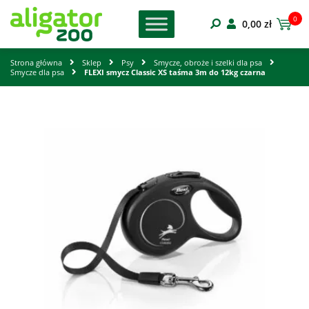
0
0,00
zł
Strona główna
Sklep
Psy
Smycze, obroże i szelki dla psa
Smycze dla psa
FLEXI smycz Classic XS taśma 3m do 12kg czarna