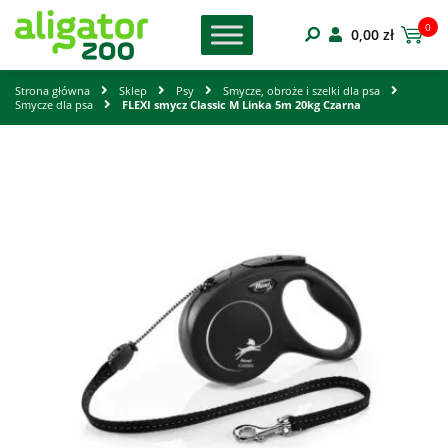
0
0,00
zł
Strona główna
Sklep
Psy
Smycze, obroże i szelki dla psa
Smycze dla psa
FLEXI smycz Classic M Linka 5m 20kg Czarna