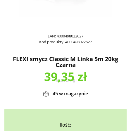
EAN:
4000498022627
Kod produkty:
4000498022627
FLEXI smycz Classic M Linka 5m 20kg
Czarna
39,35
zł
98,38
zł
/
kg
45 w magazynie
Ilość: