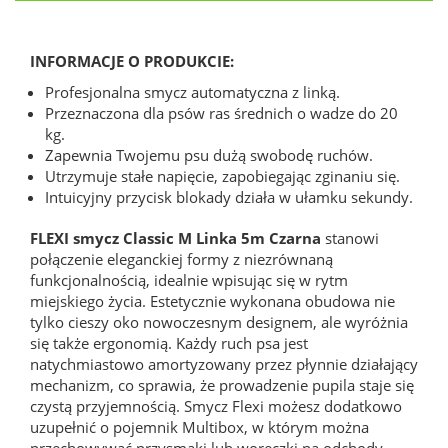
INFORMACJE O PRODUKCIE:
Profesjonalna smycz automatyczna z linką.
Przeznaczona dla psów ras średnich o wadze do 20
kg.
Zapewnia Twojemu psu dużą swobodę ruchów.
Utrzymuje stałe napięcie, zapobiegając zginaniu się.
Intuicyjny przycisk blokady działa w ułamku sekundy.
FLEXI smycz Classic M Linka 5m Czarna
stanowi
połączenie eleganckiej formy z niezrównaną
funkcjonalnością, idealnie wpisując się w rytm
miejskiego życia. Estetycznie wykonana obudowa nie
tylko cieszy oko nowoczesnym designem, ale wyróżnia
się także ergonomią. Każdy ruch psa jest
natychmiastowo amortyzowany przez płynnie działający
mechanizm, co sprawia, że prowadzenie pupila staje się
czystą przyjemnością. Smycz Flexi możesz dodatkowo
uzupełnić o pojemnik Multibox, w którym można
przechowywać przysmaki lub woreczki na odchody.