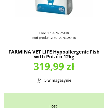
EAN:
8010276025418
Kod produkty:
8010276025418
FARMINA VET LIFE Hypoallergenic Fish
with Potato 12kg
319,99
zł
26,67
zł
/
kg
5 w magazynie
Ilość: