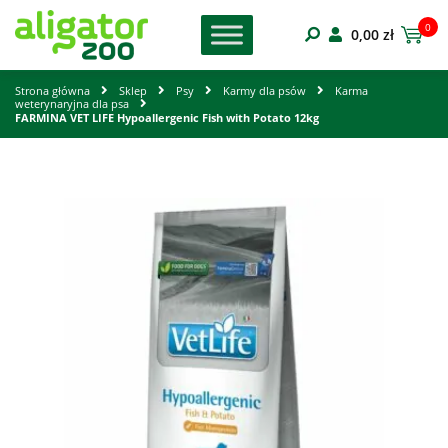
0
0,00
zł
Strona główna
Sklep
Psy
Karmy dla psów
Karma
weterynaryjna dla psa
FARMINA VET LIFE Hypoallergenic Fish with Potato 12kg