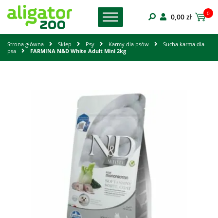
0
0,00
zł
Strona główna
Sklep
Psy
Karmy dla psów
Sucha karma dla
psa
FARMINA N&D White Adult Mini 2kg