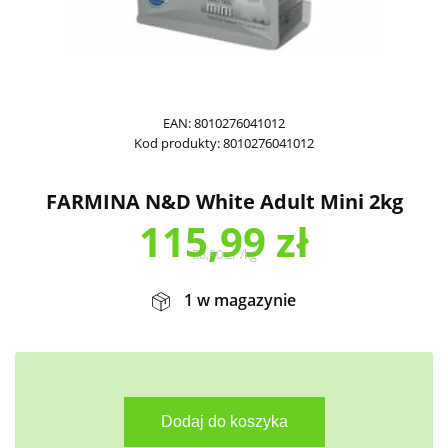
EAN:
8010276041012
Kod produkty:
8010276041012
FARMINA N&D White Adult Mini 2kg
115,99
zł
58,00
zł
/
kg
1 w magazynie
Dodaj do koszyka