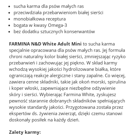
sucha karma dla psów małych ras
przeciwdziała przebarwieniom białej sierści
monobiałkowa receptura
bogata w kwasy Omega-3
bez dodatku sztucznych konserwantów
FARMINA N&D White Adult Mini
to sucha karma
specjalnie opracowana dla psów małych ras. Jej formuła
chroni naturalny kolor białej sierści, zmniejszając ryzyko
przebarwień i zachowując jej piękno. W skład karmy
wchodzą wysokiej jakości hydrolizowane białka, które
ograniczają reakcje alergiczne i stany zapalne. Co więcej,
zawiera cenne składniki, takie jak okoń morski, spirulina
i koper włoski, zapewniające niezbędne odżywienie
skóry i sierści. Wybierając Farmina White, zyskujesz
pewność starannie dobranych składników spełniających
wysokie standardy jakości. Przygotowana została przez
ekspertów ds. żywienia zwierząt, dzięki czemu stanowi
doskonały posiłek na każdy dzień.
Zalety karmy: