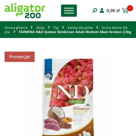
0
0,00
zł
Strona główna
Sklep
Psy
Karmy dla psów
Sucha karma dla
psa
FARMINA N&D Quinoa Skin&Coat Adult Medium Maxi Venison 2,5kg
Promocja!