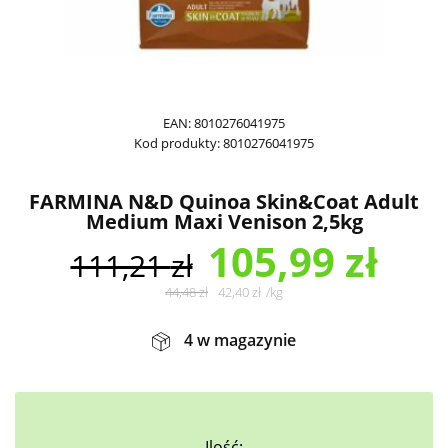
EAN:
8010276041975
Kod produkty:
8010276041975
FARMINA N&D Quinoa Skin&Coat Adult
Medium Maxi Venison 2,5kg
105,99
zł
111,21
zł
44,48
zł
42,40
zł
/
kg
4 w magazynie
Ilość: