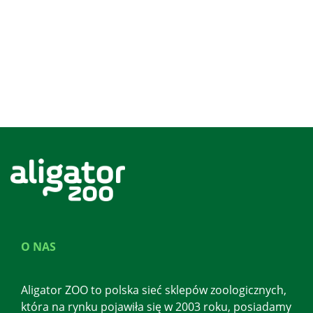
O NAS
Aligator ZOO to polska sieć sklepów zoologicznych,
która na rynku pojawiła się w 2003 roku, posiadamy