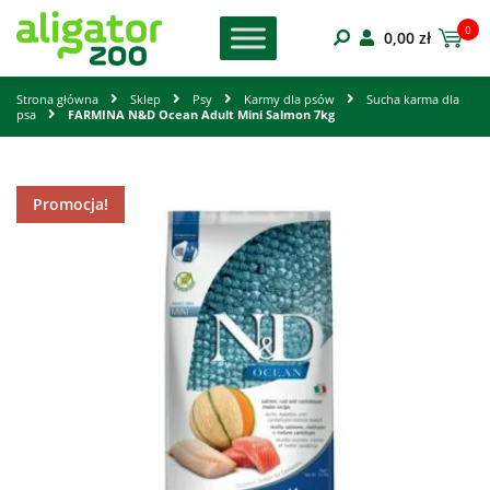
0
0,00
zł
Strona główna
Sklep
Psy
Karmy dla psów
Sucha karma dla
psa
FARMINA N&D Ocean Adult Mini Salmon 7kg
Promocja!