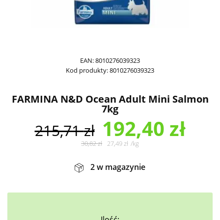
EAN:
8010276039323
Kod produkty:
8010276039323
FARMINA N&D Ocean Adult Mini Salmon
7kg
192,40
zł
215,71
zł
30,82
zł
27,49
zł
/
kg
2 w magazynie
Ilość: