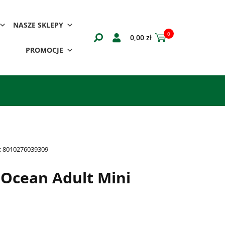
NASZE SKLEPY
0
0,00
zł
PROMOCJE
:
8010276039309
Ocean Adult Mini