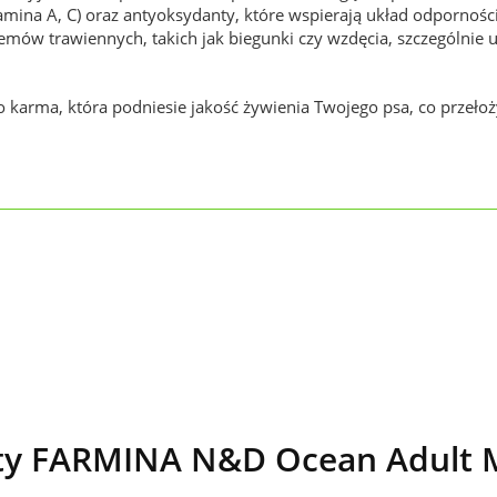
amina A, C) oraz antyoksydanty, które wspierają układ odpornośc
ów trawiennych, takich jak biegunki czy wzdęcia, szczególnie 
o karma, która podniesie jakość żywienia Twojego psa, co przeło
y FARMINA N&D Ocean Adult M