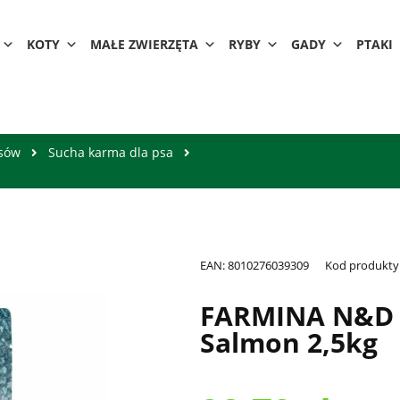
KOTY
MAŁE ZWIERZĘTA
RYBY
GADY
PTAKI
psów
Sucha karma dla psa
EAN:
8010276039309
Kod produkty
FARMINA N&D 
Salmon 2,5kg