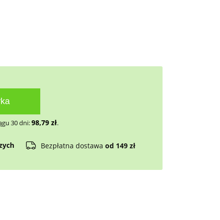
yka
98,79
zł
ągu 30 dni:
.
czych
Bezpłatna dostawa
od 149 zł