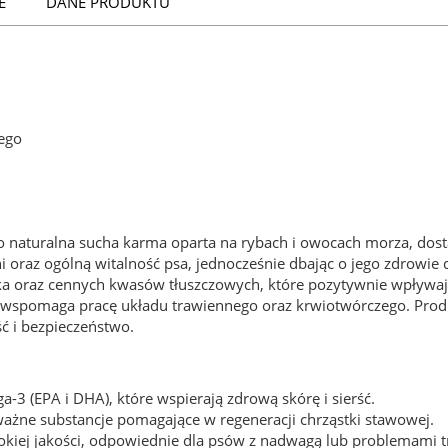
E
DANE PRODUKTU
ego
o naturalna sucha karma oparta na rybach i owocach morza, dost
 oraz ogólną witalność psa, jednocześnie dbając o jego zdrowie 
łka oraz cennych kwasów tłuszczowych, które pozytywnie wpływa
orii wspomaga pracę układu trawiennego oraz krwiotwórczego. Pr
ść i bezpieczeństwo.
3 (EPA i DHA), które wspierają zdrową skórę i sierść.
ważne substancje pomagające w regeneracji chrząstki stawowej.
sokiej jakości, odpowiednie dla psów z nadwagą lub problemami 