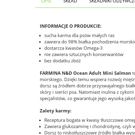
OPIS
SKŁAD
SKŁADNIKI ODŻYWCZ
INFORMACJE O PRODUKCIE:
sucha karma dla psów małych ras
zawiera do 98% białka pochodzenia morski
dostarcza kwasów Omega-3
nie zawiera sztucznych konserwantów
bez dodatku zbóż
FARMINA N&D Ocean Adult Mini Salmon
t
morskiego. Dzięki temu wspiera rozwój mięśni
dorsz są źródłem dobrze przyswajalnego bia
skóry i sierści psa. Natomiast inulina z cyk
specjalistów, co gwarantuje jego wysoką jako
Zalety karmy:
Receptura bogata w kwasy tłuszczowe omega-
Zawiera glukozaminę i chondroitynę, czyli 
Dorsz to niskotłuszczowe źródło białka wy