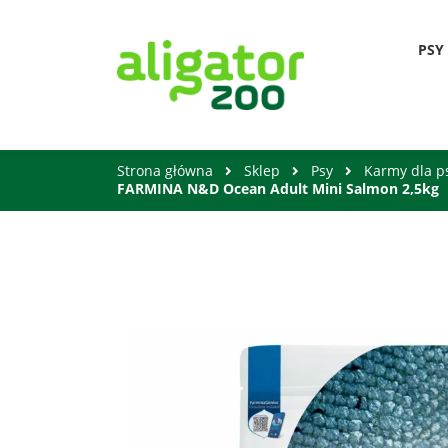
PSY
Strona główna
Sklep
Psy
Karmy dla 
FARMINA N&D Ocean Adult Mini Salmon 2,5kg