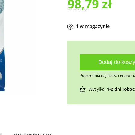
98,79
zł
39,52
zł
/
kg
1 w magazynie
Dodaj do kosz
Poprzednia najniższa cena w ci
Wysyłka:
1-2 dni robo