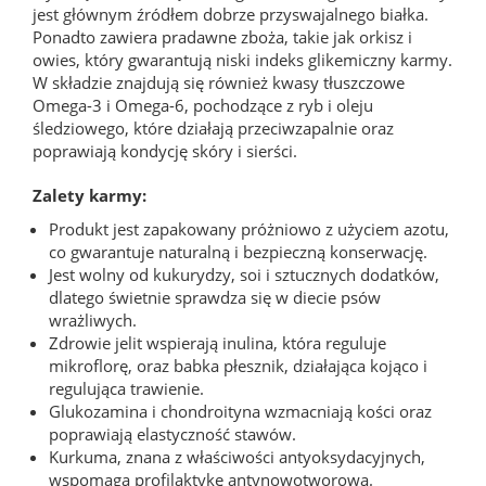
jest głównym źródłem dobrze przyswajalnego białka.
Ponadto zawiera pradawne zboża, takie jak orkisz i
owies, który gwarantują niski indeks glikemiczny karmy.
W składzie znajdują się również kwasy tłuszczowe
Omega-3 i Omega-6, pochodzące z ryb i oleju
śledziowego, które działają przeciwzapalnie oraz
poprawiają kondycję skóry i sierści.
Zalety karmy:
Produkt jest zapakowany próżniowo z użyciem azotu,
co gwarantuje naturalną i bezpieczną konserwację.
Jest wolny od kukurydzy, soi i sztucznych dodatków,
dlatego świetnie sprawdza się w diecie psów
wrażliwych.
Zdrowie jelit wspierają inulina, która reguluje
mikroflorę, oraz babka płesznik, działająca kojąco i
regulująca trawienie.
Glukozamina i chondroityna wzmacniają kości oraz
poprawiają elastyczność stawów.
Kurkuma, znana z właściwości antyoksydacyjnych,
wspomaga profilaktykę antynowotworową.