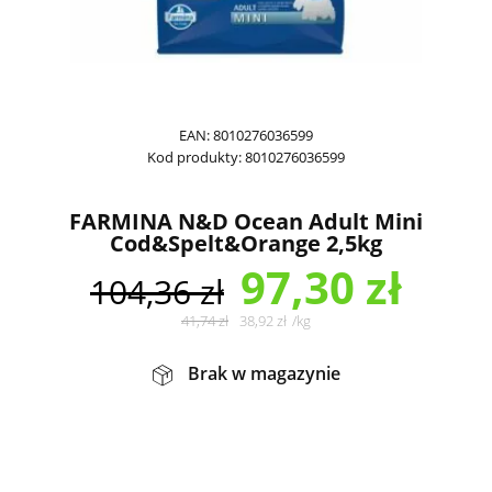
EAN:
8010276036599
Kod produkty:
8010276036599
FARMINA N&D Ocean Adult Mini
Cod&Spelt&Orange 2,5kg
97,30
zł
104,36
zł
41,74
zł
38,92
zł
/
kg
Brak w magazynie