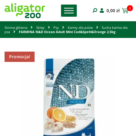
0
0,00
zł
Strona główna
Sklep
Psy
Karmy dla psów
Sucha karma dla
psa
FARMINA N&D Ocean Adult Mini Cod&Spelt&Orange 2,5kg
Promocja!