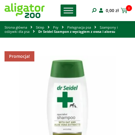
0
0,00
zł
Strona główna
Sklep
Psy
Pielęgnacja psa
Szampony i
odżywki dla psa
Dr Seidel Szampon z wyciągiem z owsa i aloesu
Promocja!