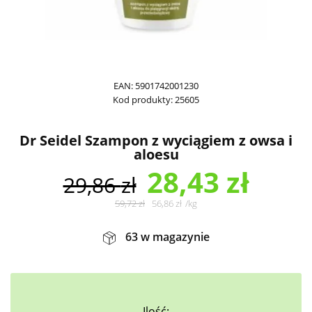
EAN:
5901742001230
Kod produkty:
25605
Dr Seidel Szampon z wyciągiem z owsa i
aloesu
28,43
zł
29,86
zł
59,72
zł
56,86
zł
/
kg
63 w magazynie
Ilość: