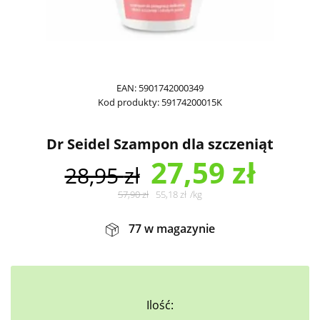
EAN:
5901742000349
Kod produkty:
59174200015K
Dr Seidel Szampon dla szczeniąt
27,59
zł
28,95
zł
57,90
zł
55,18
zł
/
kg
77 w magazynie
Ilość: