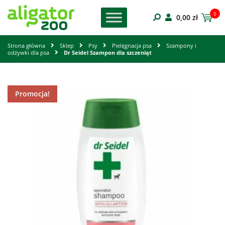
0
0,00
zł
Strona główna
Sklep
Psy
Pielęgnacja psa
Szampony i
odżywki dla psa
Dr Seidel Szampon dla szczeniąt
Promocja!