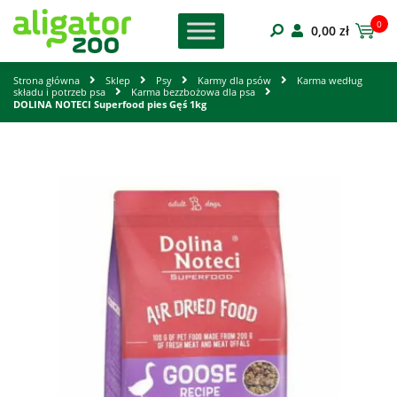
0
0,00
zł
Strona główna
Sklep
Psy
Karmy dla psów
Karma według
składu i potrzeb psa
Karma bezzbożowa dla psa
DOLINA NOTECI Superfood pies Gęś 1kg