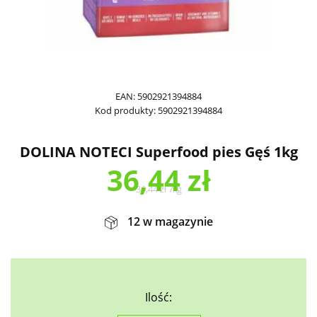
EAN:
5902921394884
Kod produkty:
5902921394884
DOLINA NOTECI Superfood pies Gęś 1kg
36,44
zł
36,44
zł
/
kg
12 w magazynie
Ilość: