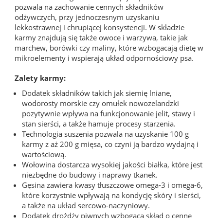
pozwala na zachowanie cennych składników
odżywczych, przy jednoczesnym uzyskaniu
lekkostrawnej i chrupiącej konsystencji. W składzie
karmy znajdują się także owoce i warzywa, takie jak
marchew, borówki czy maliny, które wzbogacają dietę w
mikroelementy i wspierają układ odpornościowy psa.
Zalety karmy:
Dodatek składników takich jak siemię lniane,
wodorosty morskie czy omułek nowozelandzki
pozytywnie wpływa na funkcjonowanie jelit, stawy i
stan sierści, a także hamuje procesy starzenia.
Technologia suszenia pozwala na uzyskanie 100 g
karmy z aż 200 g mięsa, co czyni ją bardzo wydajną i
wartościową.
Wołowina dostarcza wysokiej jakości białka, które jest
niezbędne do budowy i naprawy tkanek.
Gęsina zawiera kwasy tłuszczowe omega-3 i omega-6,
które korzystnie wpływają na kondycję skóry i sierści,
a także na układ sercowo-naczyniowy.
Dodatek drożdży piwnych wzbogaca skład o cenne