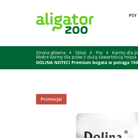
PSY
Strona główna
Sklep
Psy
Karmy dla 
Mokre karmy dla psów z dużą zawartością mięsa
DOLINA NOTECI Premium bogata w pstrąga 15
Promocja!