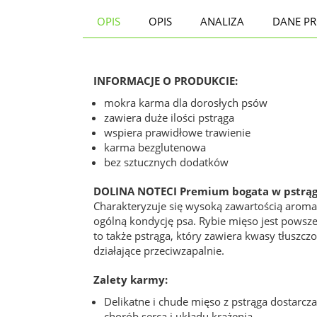
OPIS
OPIS
ANALIZA
DANE P
INFORMACJE O PRODUKCIE:
mokra karma dla dorosłych psów
zawiera duże ilości pstrąga
wspiera prawidłowe trawienie
karma bezglutenowa
bez sztucznych dodatków
DOLINA NOTECI Premium bogata w pstrą
Charakteryzuje się wysoką zawartością aromat
ogólną kondycję psa. Rybie mięso jest powsz
to także pstrąga, który zawiera kwasy tłuszc
działające przeciwzapalnie.
Zalety karmy:
Delikatne i chude mięso z pstrąga dostarc
chorób serca i układu krążenia.