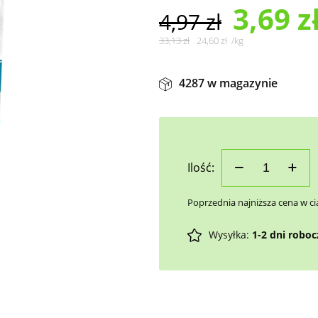
3,69
z
4,97
zł
33,13
zł
24,60
zł
/
kg
4287 w magazynie
Ilość:
Poprzednia najniższa cena w ci
Wysyłka:
1-2 dni robo