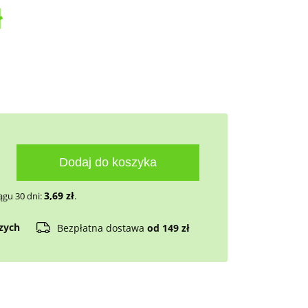
ł
Dodaj do koszyka
3,69
zł
ągu 30 dni:
.
czych
Bezpłatna dostawa
od 149 zł