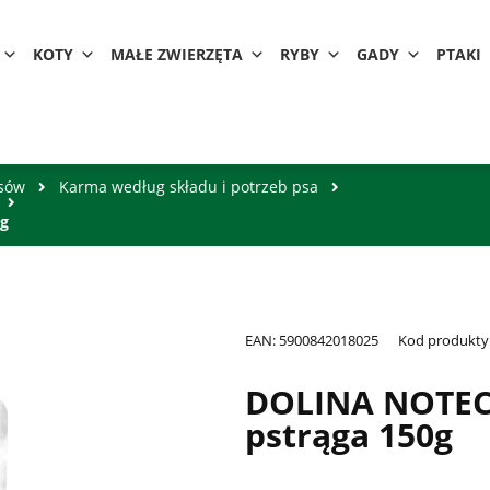
KOTY
MAŁE ZWIERZĘTA
RYBY
GADY
PTAKI
psów
Karma według składu i potrzeb psa
0g
EAN:
5900842018025
Kod produkty
DOLINA NOTEC
pstrąga 150g