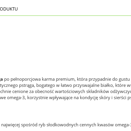
RODUKTU
ga
po pełnoporcjowa karma premium, która przypadnie do gustu
ycznego pstrąga, bogatego w łatwo przyswajalne białko, które w
echnie cenione za obecność wartościowych składników odżywczyc
zowe omega-3, korzystnie wpływające na kondycję skóry i sierści 
za najwięcej spośród ryb słodkowodnych cennych kwasów omega-3