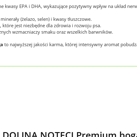
enne kwasy EPA i DHA, wykazujące pozytywny wpływ na układ ner
, minerały (żelazo, selen) i kwasy tłuszczowe.
, które jest niezbędne dla zdrowia i rozwoju psa.
cznych wzmacniaczy smaku oraz wszelkich barwników.
ga
to najwyższej jakości karma, której intensywny aromat pobudz
 DOLINA NOTECI Premium boga