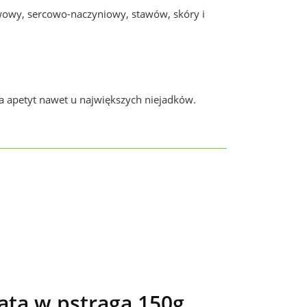
wowy, sercowo-naczyniowy, stawów, skóry i
a apetyt nawet u największych niejadków.
ta w pstrąga 150g