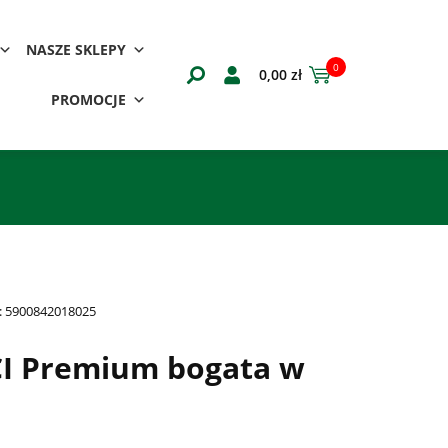
NASZE SKLEPY
0
0,00
zł
PROMOCJE
:
5900842018025
I Premium bogata w