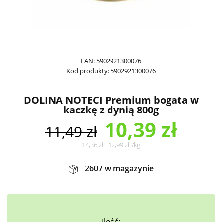
EAN:
5902921300076
Kod produkty:
5902921300076
DOLINA NOTECI Premium bogata w
kaczkę z dynią 800g
10,39
zł
11,49
zł
14,36
zł
12,99
zł
/
kg
2607 w magazynie
Ilość: