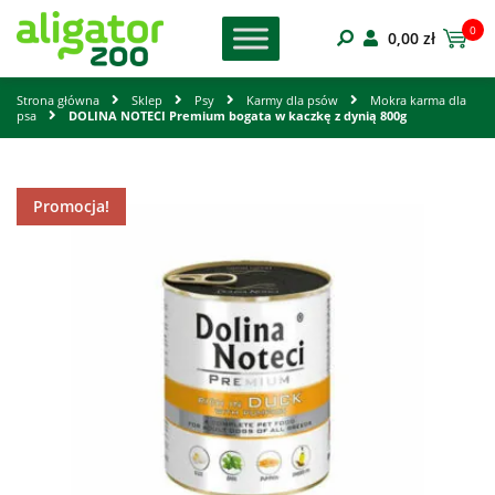
0
0,00
zł
Strona główna
Sklep
Psy
Karmy dla psów
Mokra karma dla
psa
DOLINA NOTECI Premium bogata w kaczkę z dynią 800g
Promocja!