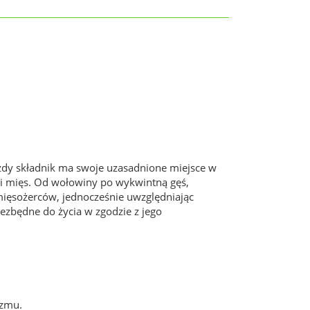
każdy składnik ma swoje uzasadnione miejsce w
ci mięs. Od wołowiny po wykwintną gęś,
 mięsożerców, jednocześnie uwzględniając
iezbędne do życia w zgodzie z jego
izmu.