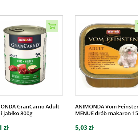
ONDA GranCarno Adult
ANIMONDA Vom Feinste
 i jabłko 800g
MENUE drób makaron 1
1 zł
5,03 zł