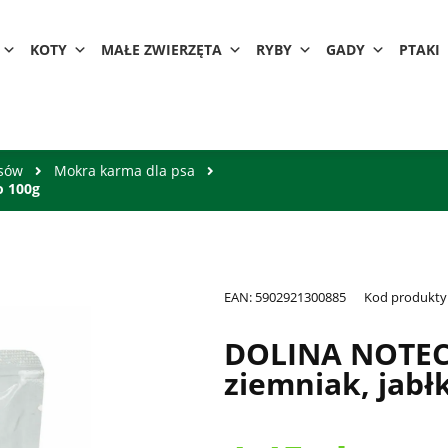
KOTY
MAŁE ZWIERZĘTA
RYBY
GADY
PTAKI
psów
Mokra karma dla psa
o 100g
EAN:
5902921300885
Kod produkty
DOLINA NOTECI
ziemniak, jabł