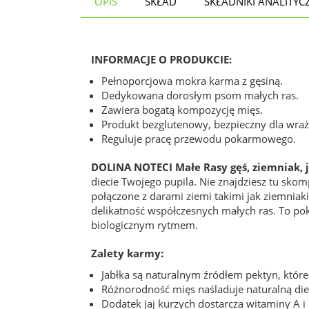
OPIS
SKŁAD
SKŁADNIKI ANALITYC
INFORMACJE O PRODUKCIE:
Pełnoporcjowa mokra karma z gęsiną.
Dedykowana dorosłym psom małych ras.
Zawiera bogatą kompozycję mięs.
Produkt bezglutenowy, bezpieczny dla wra
Reguluje pracę przewodu pokarmowego.
DOLINA NOTECI Małe Rasy gęś, ziemniak, 
diecie Twojego pupila. Nie znajdziesz tu sk
połączone z darami ziemi takimi jak ziemniak
delikatność współczesnych małych ras. To poka
biologicznym rytmem.
Zalety karmy:
Jabłka są naturalnym źródłem pektyn, które 
Różnorodność mięs naśladuje naturalną di
Dodatek jaj kurzych dostarcza witaminy A i