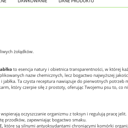
ZNE
DAWKOWANIE
DANE PRODUKTU
żliwych żołądków.
jabłko
to esencja natury i obietnica transparentności, w której 
omplikowanych nazw chemicznych, lecz bogactwo najwyższej jakoś
i i jabłka. Ta czysta receptura nawiązuje do pierwotnych potrzeb
rm, który czerpie siłę z prostoty, oferując Twojemu psu to, co n
wspierają oczyszczanie organizmu z toksyn i regulują pracę jelit.
etę przodków, zapewniając bogactwo smaku.
 E, które są silnymi antyoksydantami chroniącymi komórki organ