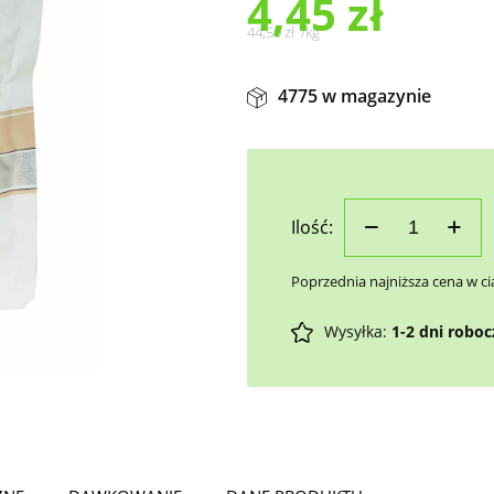
4,45
zł
44,50
zł
/
kg
4775 w magazynie
Ilość:
Poprzednia najniższa cena w ci
Wysyłka:
1-2 dni robo