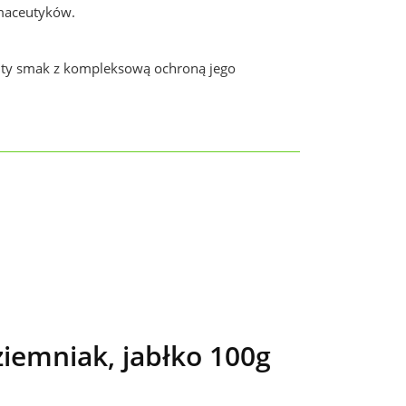
rmaceutyków.
nity smak z kompleksową ochroną jego
iemniak, jabłko 100g