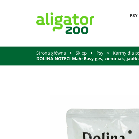
PSY
Strona główna
Sklep
Psy
Karmy dla 
DOLINA NOTECI Małe Rasy gęś, ziemniak, jabłk