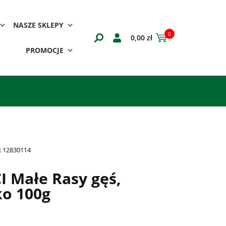
NASZE SKLEPY
0
0,00
zł
PROMOCJE
:
12830114
 Małe Rasy gęś,
ko 100g