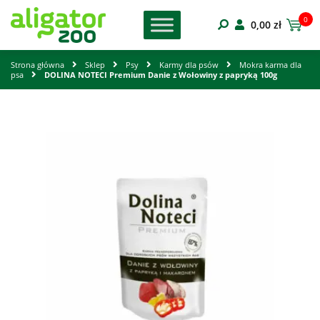
0
0,00
zł
Strona główna
Sklep
Psy
Karmy dla psów
Mokra karma dla
psa
DOLINA NOTECI Premium Danie z Wołowiny z papryką 100g