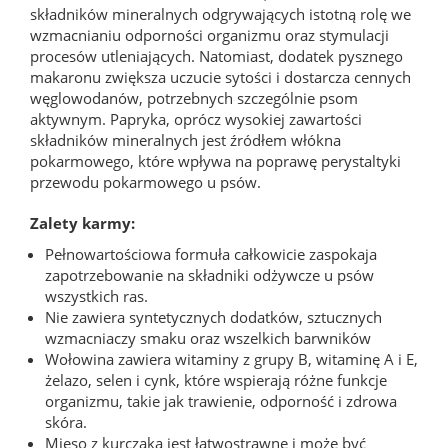
składników mineralnych odgrywających istotną rolę we
wzmacnianiu odporności organizmu oraz stymulacji
procesów utleniających. Natomiast, dodatek pysznego
makaronu zwiększa uczucie sytości i dostarcza cennych
węglowodanów, potrzebnych szczególnie psom
aktywnym. Papryka, oprócz wysokiej zawartości
składników mineralnych jest źródłem włókna
pokarmowego, które wpływa na poprawę perystaltyki
przewodu pokarmowego u psów.
Zalety karmy:
Pełnowartościowa formuła całkowicie zaspokaja
zapotrzebowanie na składniki odżywcze u psów
wszystkich ras.
Nie zawiera syntetycznych dodatków, sztucznych
wzmacniaczy smaku oraz wszelkich barwników
Wołowina zawiera witaminy z grupy B, witaminę A i E,
żelazo, selen i cynk, które wspierają różne funkcje
organizmu, takie jak trawienie, odporność i zdrowa
skóra.
Mięso z kurczaka jest łatwostrawne i może być