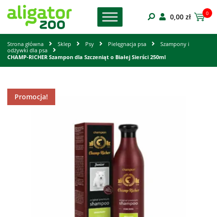
0
0,00
zł
Strona główna
Sklep
Psy
Pielęgnacja psa
Szampony i
odżywki dla psa
CHAMP-RICHER Szampon dla Szczeniąt o Białej Sierści 250ml
Promocja!