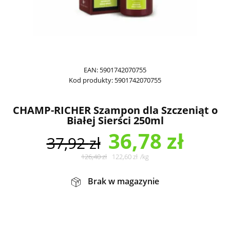
EAN:
5901742070755
Kod produkty:
5901742070755
CHAMP-RICHER Szampon dla Szczeniąt o
Białej Sierści 250ml
36,78
zł
37,92
zł
126,40
zł
122,60
zł
/
kg
Brak w magazynie