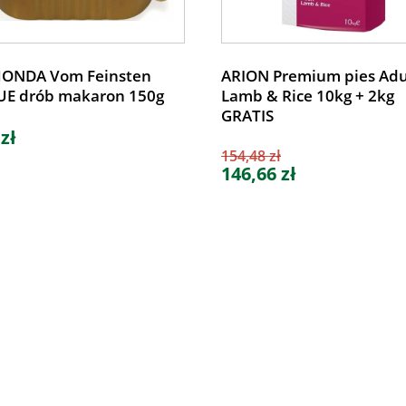
ONDA Vom Feinsten
ARION Premium pies Adu
E drób makaron 150g
Lamb & Rice 10kg + 2kg
GRATIS
 zł
154,48 zł
146,66 zł