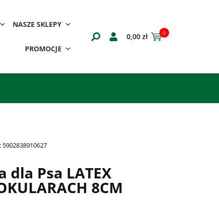
NASZE SKLEPY
0
0,00
zł
PROMOCJE
:
5902838910627
 dla Psa LATEX
OKULARACH 8CM