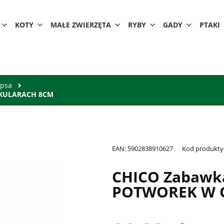
KOTY
MAŁE ZWIERZĘTA
RYBY
GADY
PTAKI
 psa
OKULARACH 8CM
EAN:
5902838910627
Kod produkty
CHICO Zabawka
POTWOREK W 