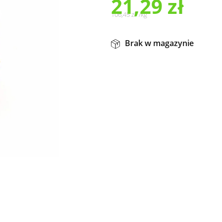
21,29
zł
106,45
zł
/
kg
Brak w magazynie