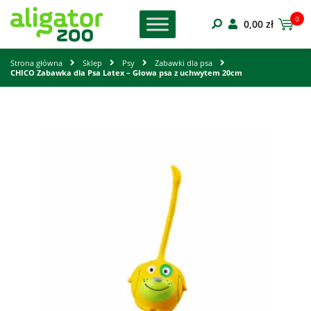
0
0,00
zł
Strona główna
Sklep
Psy
Zabawki dla psa
CHICO Zabawka dla Psa Latex – Głowa psa z uchwytem 20cm