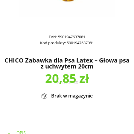
EAN:
5901947637081
Kod produkty:
5901947637081
CHICO Zabawka dla Psa Latex – Głowa psa
z uchwytem 20cm
20,85
zł
104,25
zł
/
kg
Brak w magazynie
OPIS