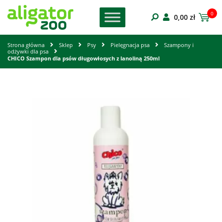
0
0,00
zł
Strona główna
Sklep
Psy
Pielęgnacja psa
Szampony i
odżywki dla psa
CHICO Szampon dla psów długowłosych z lanoliną 250ml