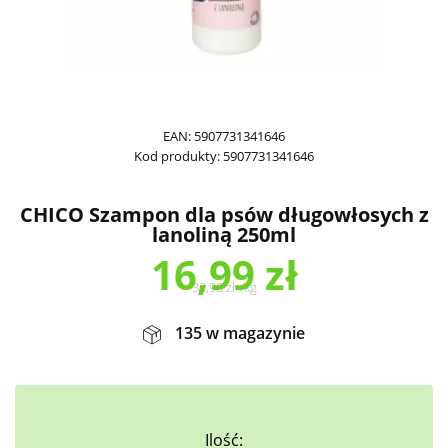
EAN:
5907731341646
Kod produkty:
5907731341646
CHICO Szampon dla psów długowłosych z
lanoliną 250ml
16,99
zł
33,98
zł
/
kg
135 w magazynie
Ilość: