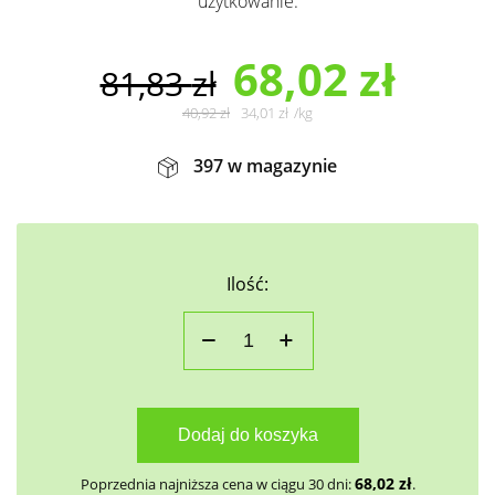
użytkowanie.
68,02
zł
81,83
zł
40,92
zł
34,01
zł
/
kg
397 w magazynie
Ilość:
Dodaj do koszyka
68,02
zł
Poprzednia najniższa cena w ciągu 30 dni:
.