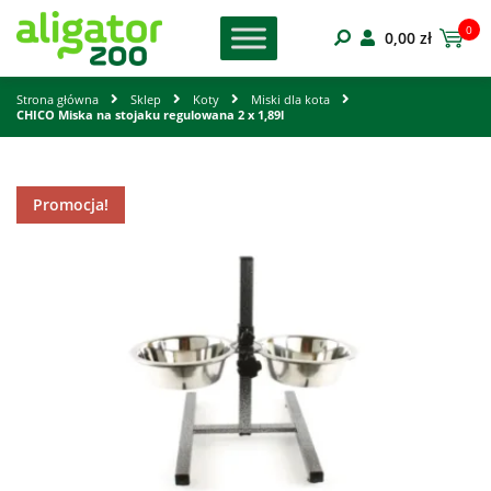
0
0,00
zł
Strona główna
Sklep
Koty
Miski dla kota
CHICO Miska na stojaku regulowana 2 x 1,89l
Promocja!