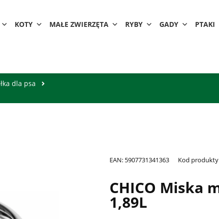
KOTY
MAŁE ZWIERZĘTA
RYBY
GADY
PTAKI
ełka dla psa
EAN:
5907731341363
Kod produkty
CHICO Miska m
1,89L