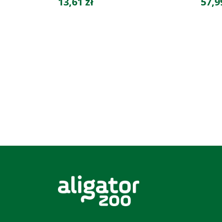
13,61 zł
57,9