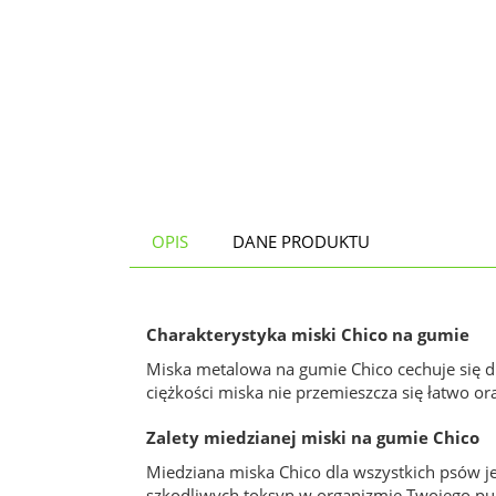
OPIS
DANE PRODUKTU
Charakterystyka miski Chico na gumie
Miska metalowa na gumie Chico cechuje się d
ciężkości miska nie przemieszcza się łatwo or
Zalety miedzianej miski na gumie Chico
Miedziana miska Chico dla wszystkich psów j
szkodliwych toksyn w organizmie Twojego pup