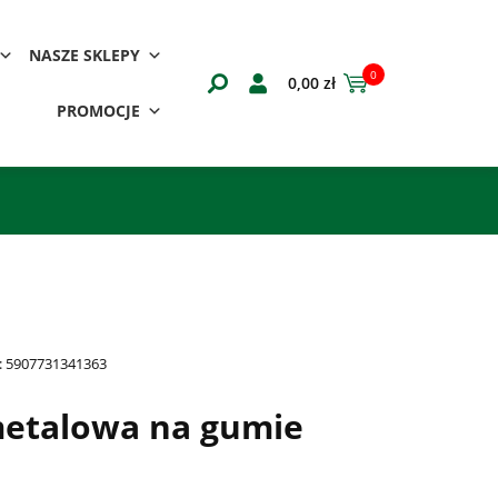
NASZE SKLEPY
0
0,00
zł
PROMOCJE
:
5907731341363
etalowa na gumie