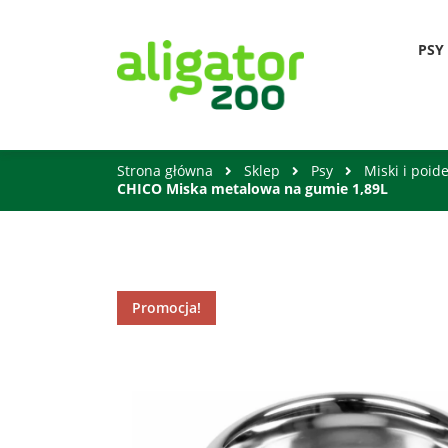
PSY
Strona główna
Sklep
Psy
Miski i poid
CHICO Miska metalowa na gumie 1,89L
Promocja!