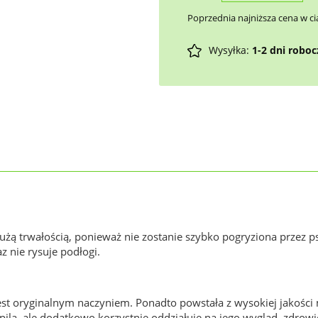
Poprzednia najniższa cena w ci
Wysyłka:
1-2 dni robo
użą trwałością, ponieważ nie zostanie szybko pogryziona przez p
az nie rysuje podłogi.
est oryginalnym naczyniem. Ponadto powstała z wysokiej jakośc
ila, ale dodatkowo korzystnie oddziałuje na jego wygląd, zdrow