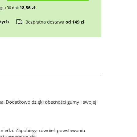
18,56
zł
ągu 30 dni:
.
czych
Bezpłatna dostawa
od 149 zł
sa. Dodatkowo dzięki obecności gumy i swojej
i miedzi. Zapobiega również powstawaniu
ie i samopoczucie.