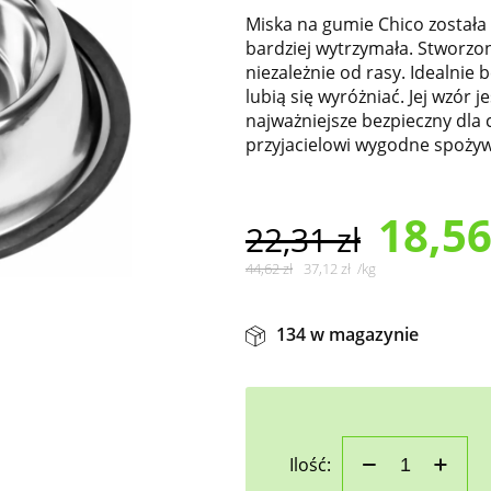
Miska na gumie Chico została
bardziej wytrzymała. Stworzon
niezależnie od rasy. Idealnie 
lubią się wyróżniać. Jej wzór 
najważniejsze bezpieczny dl
przyjacielowi wygodne spożyw
18,5
22,31
zł
44,62
zł
37,12
zł
/
kg
134 w magazynie
Ilość: