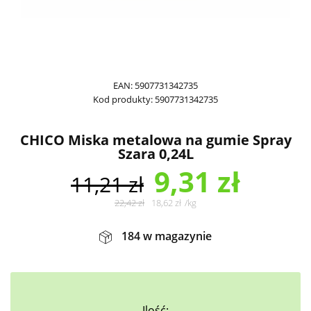
EAN:
5907731342735
Kod produkty:
5907731342735
CHICO Miska metalowa na gumie Spray
Szara 0,24L
9,31
zł
11,21
zł
22,42
zł
18,62
zł
/
kg
184 w magazynie
Ilość: