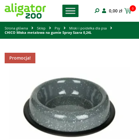
0
0,00
zł
Strona główna
Sklep
Psy
Miski i poidełka dla psa
CHICO Miska metalowa na gumie Spray Szara 0,24L
Promocja!