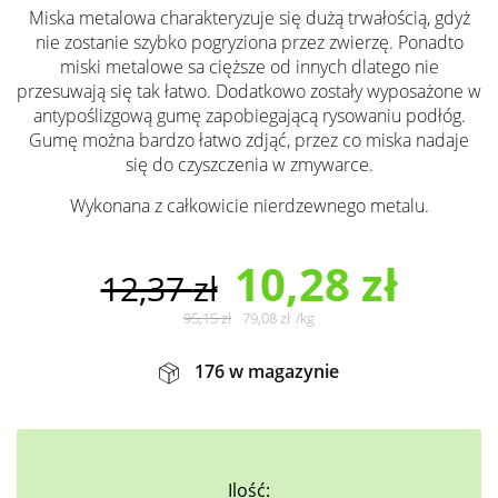
Miska metalowa charakteryzuje się dużą trwałością, gdyż
nie zostanie szybko pogryziona przez zwierzę. Ponadto
miski metalowe sa cięższe od innych dlatego nie
przesuwają się tak łatwo. Dodatkowo zostały wyposażone w
antypoślizgową gumę zapobiegającą rysowaniu podłóg.
Gumę można bardzo łatwo zdjąć, przez co miska nadaje
się do czyszczenia w zmywarce.
Wykonana z całkowicie nierdzewnego metalu.
10,28
zł
12,37
zł
95,15
zł
79,08
zł
/
kg
176 w magazynie
Ilość: