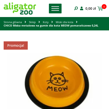
0
0,00
zł
Strona główna
Sklep
Koty
Miski dla kota
CHICO Miska metalowa na gumie dla kota MEOW pomarańczowa 0,24L
Promocja!