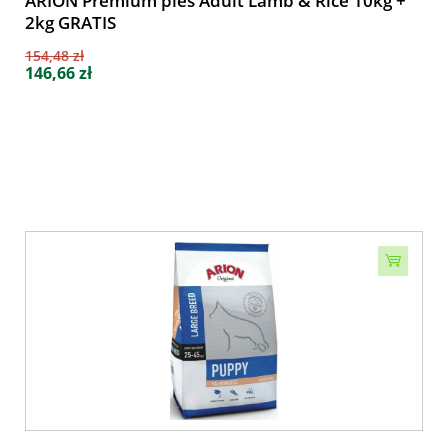
ARION Premium pies Adult Lamb & Rice 10kg +
2kg GRATIS
154,48 zł
146,66 zł