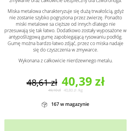
zmywanie oraz całkowicie bezpieczny dla czworonoga.
Miska metalowa charakteryzuje się dużą trwałością, gdyż
nie zostanie szybko pogryziona przez zwierzę. Ponadto
miski metalowe sa cięższe od innych dlatego nie
przesuwają się tak łatwo. Dodatkowo zostały wyposażone w
antypoślizgową gumę zapobiegającą rysowaniu podłóg.
Gumę można bardzo łatwo zdjąć, przez co miska nadaje
się do czyszczenia w zmywarce.
Wykonana z całkowicie nierdzewnego metalu.
40,39
zł
48,61
zł
49,10
zł
40,80
zł
/
kg
167 w magazynie