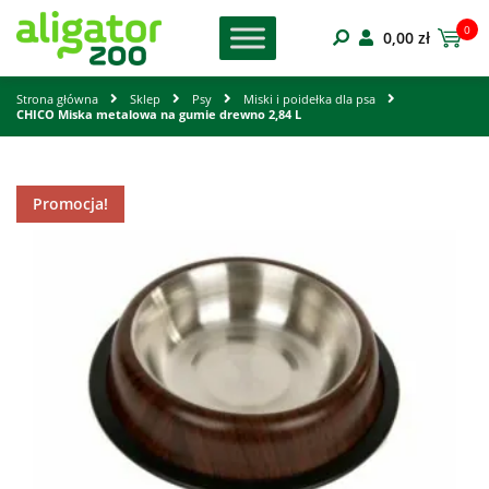
0
0,00
zł
Strona główna
Sklep
Psy
Miski i poidełka dla psa
CHICO Miska metalowa na gumie drewno 2,84 L
Promocja!