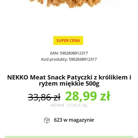
SUPER CENA
EAN:
5902838912317
Kod produkty:
5902838912317
NEKKO Meat Snack Patyczki z królikiem i
ryżem miękkie 500g
28,99
zł
33,86
zł
67,72
zł
57,98
zł
/
kg
623 w magazynie