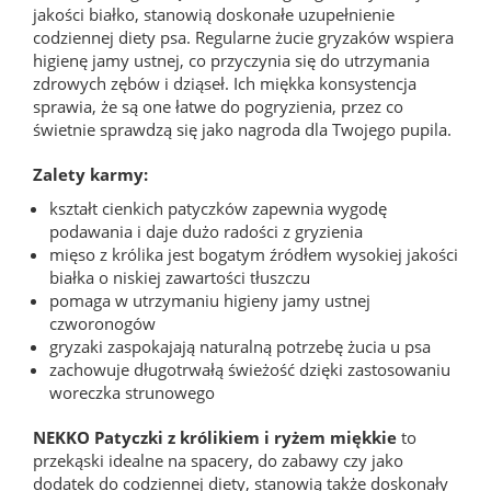
jakości białko, stanowią doskonałe uzupełnienie
codziennej diety psa. Regularne żucie gryzaków wspiera
higienę jamy ustnej, co przyczynia się do utrzymania
zdrowych zębów i dziąseł. Ich miękka konsystencja
sprawia, że są one łatwe do pogryzienia, przez co
świetnie sprawdzą się jako nagroda dla Twojego pupila.
Zalety karmy:
kształt cienkich patyczków zapewnia wygodę
podawania i daje dużo radości z gryzienia
mięso z królika jest bogatym źródłem wysokiej jakości
białka o niskiej zawartości tłuszczu
pomaga w utrzymaniu higieny jamy ustnej
czworonogów
gryzaki zaspokajają naturalną potrzebę żucia u psa
zachowuje długotrwałą świeżość dzięki zastosowaniu
woreczka strunowego
NEKKO Patyczki z królikiem i ryżem miękkie
to
przekąski idealne na spacery, do zabawy czy jako
dodatek do codziennej diety, stanowią także doskonały