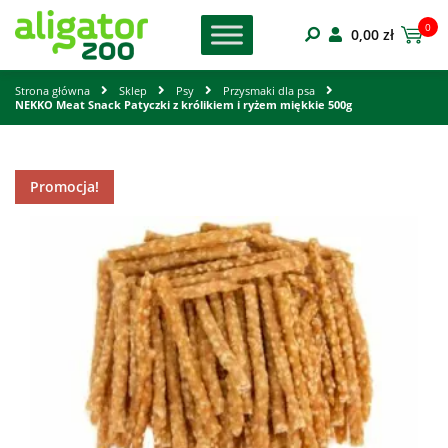
0
0,00
zł
Strona główna
Sklep
Psy
Przysmaki dla psa
NEKKO Meat Snack Patyczki z królikiem i ryżem miękkie 500g
Promocja!