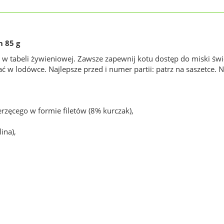
n
85 g
 w tabeli żywieniowej. Zawsze zapewnij kotu dostęp do miski ś
w lodówce. Najlepsze przed i numer partii: patrz na saszetce. 
zęcego w formie filetów (8% kurczak),
ina),