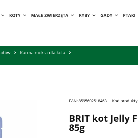
KOTY
MAŁE ZWIERZĘTA
RYBY
GADY
PTAKI
kotów
Karma mokra dla kota
EAN:
8595602518463
Kod produkty
BRIT kot Jelly 
85g