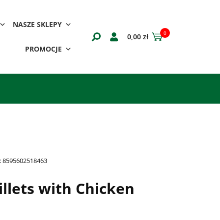
NASZE SKLEPY
0
0,00
zł
PROMOCJE
:
8595602518463
Fillets with Chicken