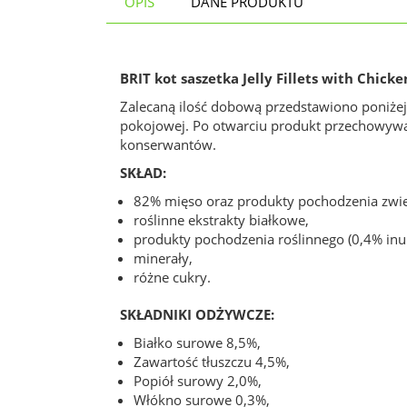
OPIS
DANE PRODUKTU
BRIT kot saszetka Jelly Fillets with Chicke
Zalecaną ilość dobową przedstawiono poniżej
pokojowej. Po otwarciu produkt przechowywać 
konserwantów.
SKŁAD:
82% mięso oraz produkty pochodzenia zwier
roślinne ekstrakty białkowe,
produkty pochodzenia roślinnego (0,4% inul
minerały,
różne cukry.
SKŁADNIKI ODŻYWCZE:
Białko surowe 8,5%,
Zawartość tłuszczu 4,5%,
Popiół surowy 2,0%,
Włókno surowe 0,3%,