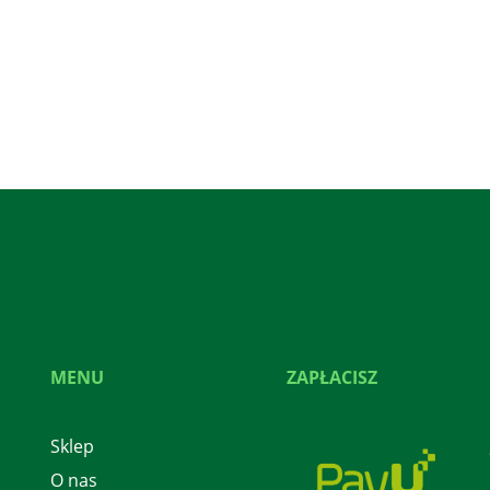
MENU
ZAPŁACISZ
Sklep
O nas