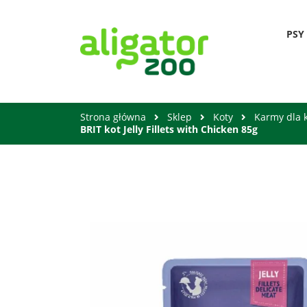
PSY
Strona główna
Sklep
Koty
Karmy dla 
BRIT kot Jelly Fillets with Chicken 85g