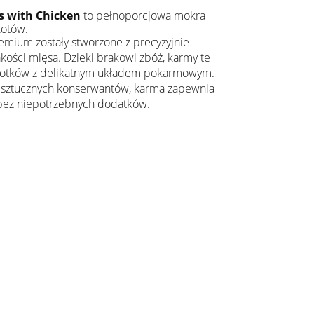
ts with Chicken
to pełnoporcjowa mokra
kotów.
emium zostały stworzone z precyzyjnie
kości mięsa. Dzięki brakowi zbóż, karmy te
 kotków z delikatnym układem pokarmowym.
i sztucznych konserwantów, karma zapewnia
bez niepotrzebnych dodatków.