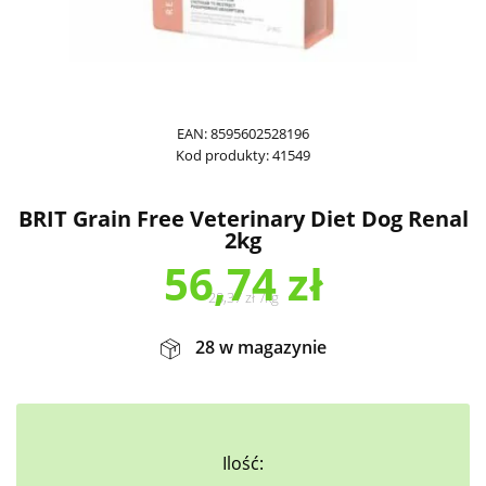
EAN:
8595602528196
Kod produkty:
41549
BRIT Grain Free Veterinary Diet Dog Renal
2kg
56,74
zł
28,37
zł
/
kg
28 w magazynie
Ilość: